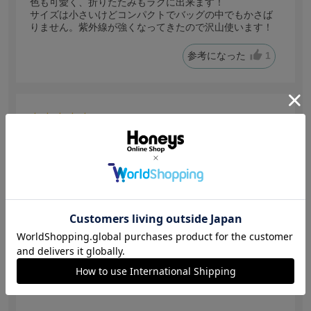
色も可愛く、折りたたみもラクに出来ます！
サイズは小さいけどコンパクトでバッグの中でもかさば
りません。紫外線が強くなってきたので沢山使います！
参考になった
1
【投稿日：2026.6.18】
驚きの軽さ なのに可愛い♡
色：グレー
宇宙うさぎ
身長:
166～170cm
とにかく軽くて可愛いのを探していました。
傘を差さない時はカバンに入れたい。でもちゃんと遮光
できるもの。
人に持ってもらったら「軽～」と驚いていました。して
ったりの気分になりました。
続きを読む
今年の夏大活躍間違いないでしょう。