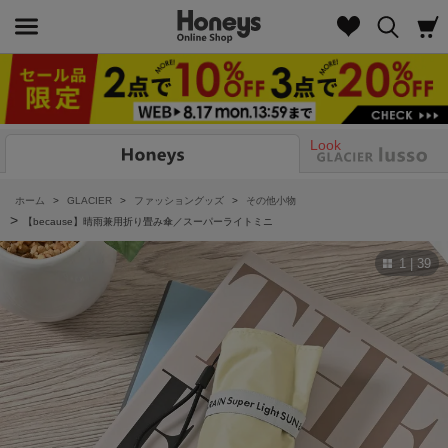
Look
ホーム
>
GLACIER
>
ファッショングッズ
>
その他小物
>
【because】晴雨兼用折り畳み傘／スーパーライトミニ
1 | 39