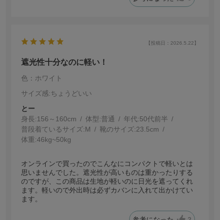
【投稿日：2026.5.22】
遮光性十分なのに軽い！
色：ホワイト
サイズ感
:ちょうどいい
とー
身長:
156～160cm
体型:
普通
年代:
50代前半
普段着ているサイズ:
M
靴のサイズ:
23.5cm
体重:
46kg~50kg
オンラインで買ったのでこんなにコンパクトで軽いとは
思いませんでした。遮光性が高いものは重かったりする
のですが、この商品は生地が軽いのに日光を遮ってくれ
ます。軽いので外出時は必ずカバンに入れて出かけてい
ます。
参考になった
2