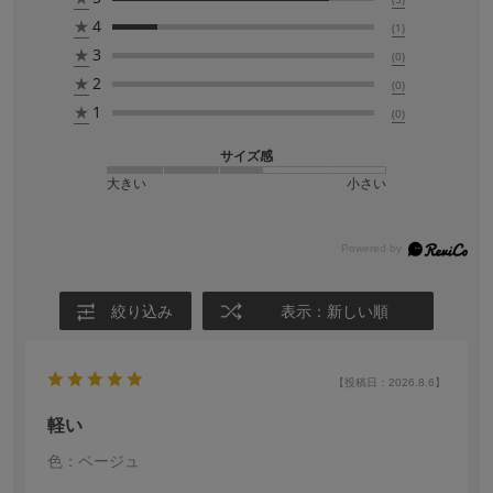
★
4
(1)
★
3
(0)
★
2
(0)
★
1
(0)
サイズ感
大きい
小さい
絞り込み
表示：新しい順
【投稿日：2026.8.6】
軽い
色：ベージュ