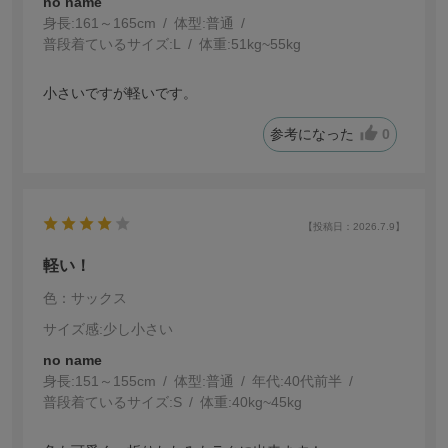
no name
身長:
161～165cm
体型:
普通
普段着ているサイズ:
L
体重:
51kg~55kg
小さいですが軽いです。
参考になった
0
【投稿日：2026.7.9】
軽い！
色：サックス
サイズ感
:少し小さい
no name
身長:
151～155cm
体型:
普通
年代:
40代前半
普段着ているサイズ:
S
体重:
40kg~45kg