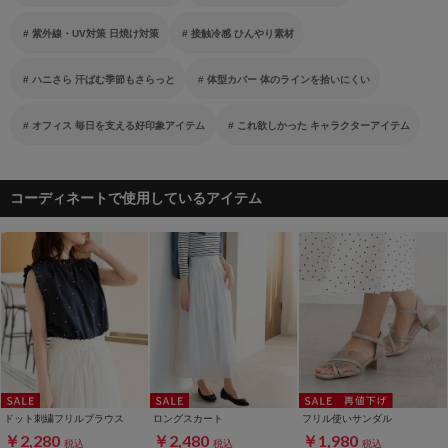
紫外線・UV対策 日焼け対策
接触冷感 ひんやり素材
ハニさら 汗ばむ季節もさらっと
体型カバー 体のラインを拾いにくい
オフィス 毎日を支える好印象アイテム
これ欲しかった キャラクターアイテム
コーディネートで使用しているアイテム
ドット刺繍フリルブラウス
ロングスカート
フリル使いサンダル
￥2,280
￥2,480
￥1,980
税込
税込
税込