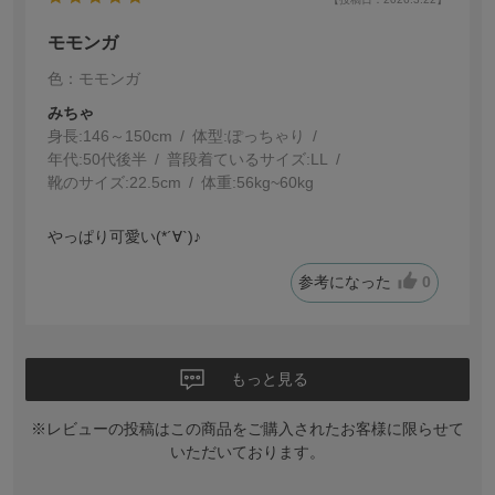
モモンガ
色：モモンガ
みちゃ
身長:
146～150cm
体型:
ぽっちゃり
年代:
50代後半
普段着ているサイズ:
LL
靴のサイズ:
22.5cm
体重:
56kg~60kg
っぱり可愛い(*´∀`)♪
参考になった
0
もっと見る
※レビューの投稿はこの商品をご購入されたお客様に限らせて
いただいております。