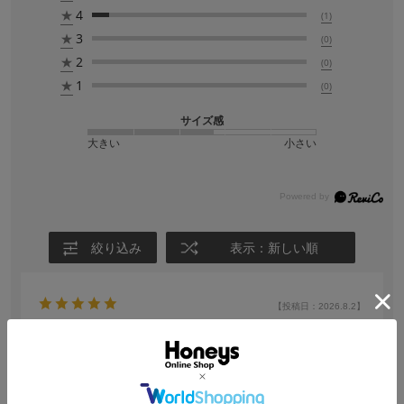
★
4
(1)
★
3
(0)
★
2
(0)
★
1
(0)
サイズ感
大きい
小さい
絞り込み
表示：新しい順
【投稿日：2026.8.2】
にっこり顔が、好きで
色：くりまんじゅうにっこり
サイズ感
:ちょうどいい