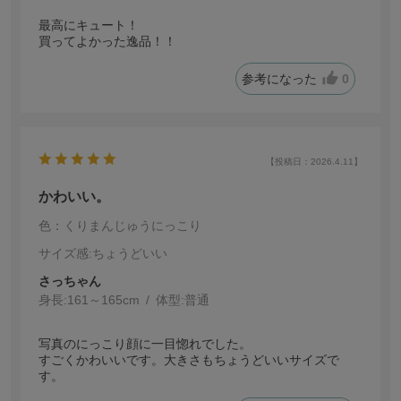
最高にキュート！
買ってよかった逸品！！
参考になった
0
【投稿日：2026.4.11】
かわいい。
色：くりまんじゅうにっこり
サイズ感
:ちょうどいい
さっちゃん
身長:
161～165cm
体型:
普通
写真のにっこり顔に一目惚れでした。
すごくかわいいです。大きさもちょうどいいサイズで
す。