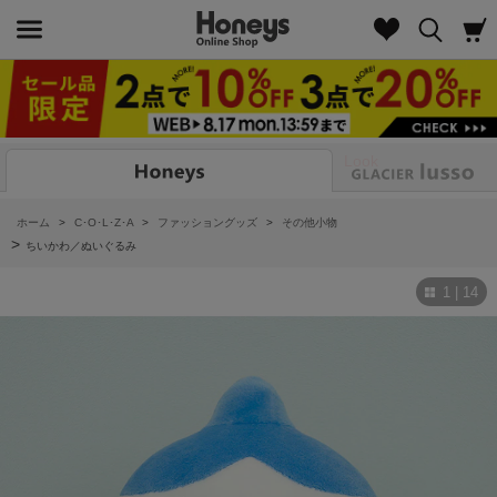
Look
ホーム
>
C･O･L･Z･A
>
ファッショングッズ
>
その他小物
>
ちいかわ／ぬいぐるみ
1 | 14