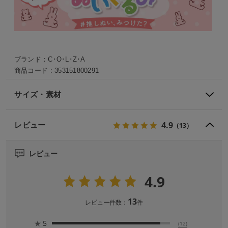
ブランド：
C･O･L･Z･A
商品コード :
353151800291
サイズ・素材
4.9
レビュー
（13）
レビュー
4.9
13
レビュー件数：
件
★
5
(12)