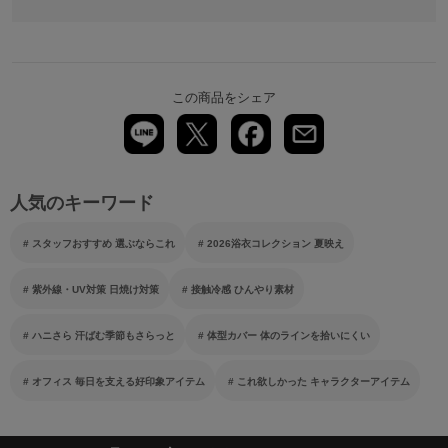
この商品をシェア
人気のキーワード
スタッフおすすめ 選ぶならこれ
2026浴衣コレクション 夏映え
紫外線・UV対策 日焼け対策
接触冷感 ひんやり素材
ハニさら 汗ばむ季節もさらっと
体型カバー 体のラインを拾いにくい
オフィス 毎日を支える好印象アイテム
これ欲しかった キャラクターアイテム