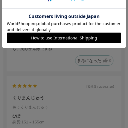
しまうま
身長:
161～165cm
体型:
ぽっちゃり
年代:
50代前半
靴のサイズ:
23.5cm
ちいかわシリーズのめいぐるみの中で、くりまんじゅう
も好きだけど、ニッコリ顔のくりまんじゅうのぬいぐる
みを発見したので、喜んで買いました。人もぬいぐるみ
も、笑顔が素敵ですね
参考になった
0
【投稿日：2026.6.18】
くりまんじゅう
色：くりまんじゅう
ひぽ
身長:
151～155cm