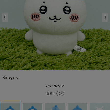
ハチワレツン
在庫：
〇