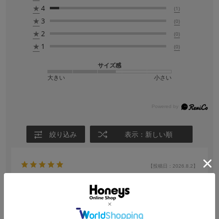
★
4
(1)
★
3
(0)
★
2
(0)
★
1
(0)
サイズ感
大きい
小さい
絞り込み
表示：新しい順
【投稿日：2026.8.2】
にっこり顔が、好きで
色：くりまんじゅうにっこり
サイズ感
:ちょうどいい