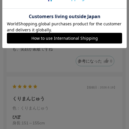
しまうま
身長:
161～165cm
体型:
ぽっちゃり
年代:
50代前半
靴のサイズ:
23.5cm
ちいかわシリーズのめいぐるみの中で、くりまんじゅう
も好きだけど、ニッコリ顔のくりまんじゅうのぬいぐる
みを発見したので、喜んで買いました。人もぬいぐるみ
も、笑顔が素敵ですね
参考になった
0
【投稿日：2026.6.18】
くりまんじゅう
色：くりまんじゅう
ひぽ
身長:
151～155cm