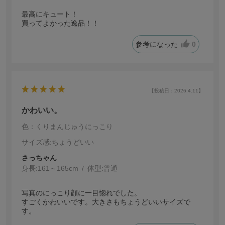
最高にキュート！
買ってよかった逸品！！
参考になった
0
【投稿日：2026.4.11】
かわいい。
色：くりまんじゅうにっこり
サイズ感
:ちょうどいい
さっちゃん
身長:
161～165cm
体型:
普通
写真のにっこり顔に一目惚れでした。
すごくかわいいです。大きさもちょうどいいサイズで
す。