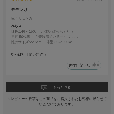
モモンガ
色：モモンガ
みちゃ
身長:
146～150cm
体型:
ぽっちゃり
年代:
50代後半
普段着ているサイズ:
LL
靴のサイズ:
22.5cm
体重:
56kg~60kg
っぱり可愛い(*´∀`)♪
参考になった
0
もっと見る
※レビューの投稿はこの商品をご購入されたお客様に限らせて
いただいております。