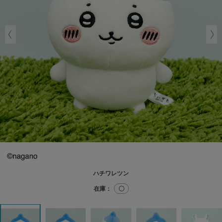
ハチワレツン
在庫：
〇