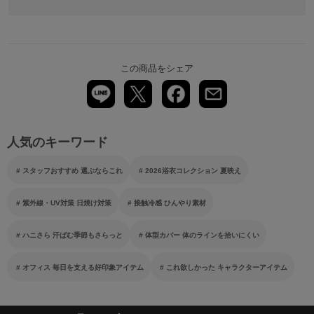
この商品をシェア
人気のキーワード
スタッフおすすめ 選ぶならこれ
2026浴衣コレクション 夏映え
紫外線・UV対策 日焼け対策
接触冷感 ひんやり素材
ハニさら 汗ばむ季節もさらっと
体型カバー 体のラインを拾いにくい
オフィス 毎日を支える好印象アイテム
これ欲しかった キャラクターアイテム