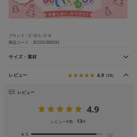
ブランド：
C･O･L･Z･A
商品コード :
353151800291
サイズ・素材
4.9
レビュー
（13）
レビュー
4.9
13
レビュー件数：
件
★
5
(12)