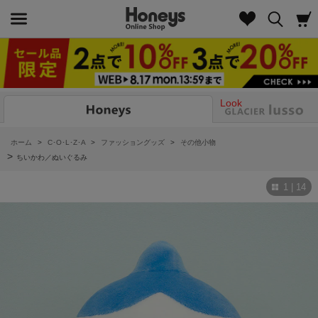
Look
ホーム
>
C･O･L･Z･A
>
ファッショングッズ
>
その他小物
>
ちいかわ／ぬいぐるみ
1 | 14