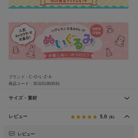
ブランド：
C･O･L･Z･A
商品コード :
353151803591
サイズ・素材
5.0
レビュー
（6）
レビュー