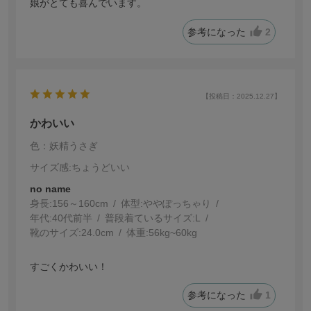
娘がとても喜んでいます。
参考になった
2
【投稿日：2025.12.27】
かわいい
色：妖精うさぎ
サイズ感
:ちょうどいい
no name
身長:
156～160cm
体型:
ぽっちゃり
年代:
40代前半
普段着ているサイズ:
L
靴のサイズ:
24.0cm
体重:
56kg~60kg
すごくかわいい！
参考になった
1