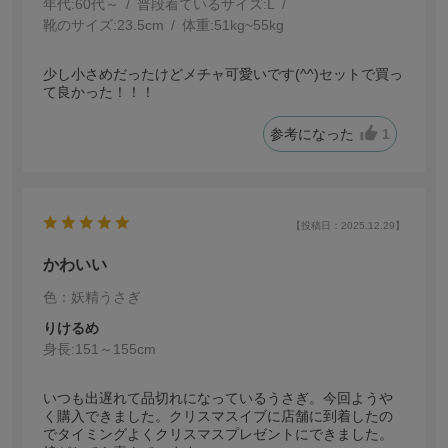
年代:
60代～
普段着ているサイズ:
L
靴のサイズ:
23.5cm
体重:
51kg~55kg
少し小さめだったけどメチャ可愛いです(^^)セットで買っ
て良かった！！！
参考になった
1
【投稿日：2025.12.29】
かわいい
色：妖精うさぎ
りけるめ
身長:
151～155cm
いつも出遅れて品切れになっているうさぎ。今回よう
く購入できました。クリスマスイブに店舗に到着したの
でタイミングよくクリスマスプレゼントにできました。