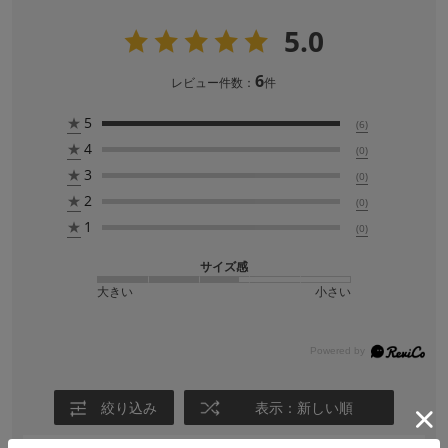
5.0
6
レビュー件数：
件
★
5
(6)
★
4
(0)
★
3
(0)
★
2
(0)
★
1
(0)
サイズ感
大きい
小さい
絞り込み
表示：新しい順