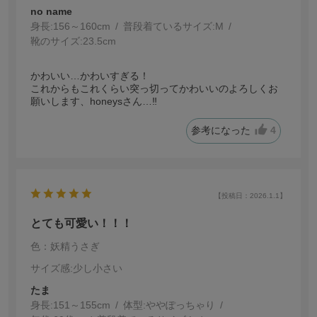
no name
身長:
156～160cm
普段着ているサイズ:
M
靴のサイズ:
23.5cm
かわいい…かわいすぎる！
これからもこれくらい突っ切ってかわいいのよろしくお
願いします、honeysさん…‼︎
参考になった
4
【投稿日：2026.1.1】
とても可愛い！！！
色：妖精うさぎ
サイズ感
:少し小さい
たま
身長:
151～155cm
体型:
ぽっちゃり