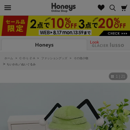
Look
ホーム
>
C･O･L･Z･A
>
ファッショングッズ
>
その他小物
>
ちいかわ／ぬいぐるみ
1 | 21