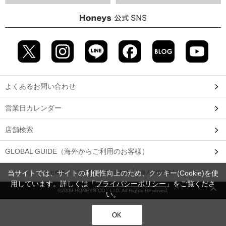
よくあるお問い合わせ
営業日カレンダー
店舗検索
GLOBAL GUIDE（海外からご利用のお客様）
当サイトでは、サイトの利便性向上のため、クッキー(Cookie)を使
会社概要
特定取引に関する表記
個人情報保護方針
用しています。詳しくは「
プライバシーポリシー
」をご覧くださ
©2009 HONEYS CO., LTD. All Rights Reserved.
い。
OK