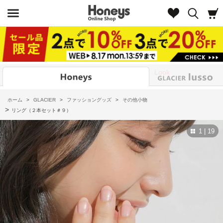
Look
ホーム
>
GLACIER
>
ファッショングッズ
>
その他小物
>
リング（２本セット＃９）
1 | 19