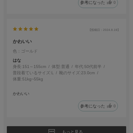
参考になった
0
【投稿日：2024.8.19】
かわいい
色：ゴールド
はな
身長:
151～155cm
体型:
普通
年代:
50代前半
普段着ているサイズ:
L
靴のサイズ:
23.0cm
体重:
51kg~55kg
かわいい
参考になった
0
もっと見る