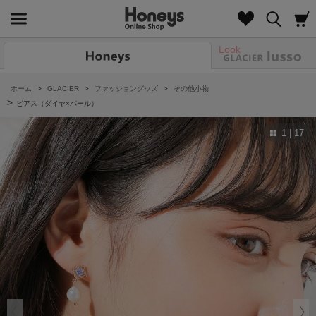
Look
ホーム
>
GLACIER
>
ファッショングッズ
>
その他小物
>
ピアス（ダイヤ×パール）
1 | 17