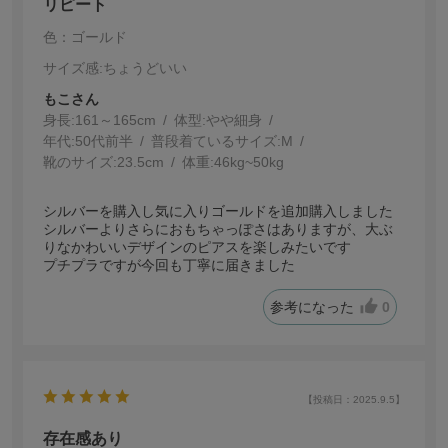
リピート
色：ゴールド
サイズ感
:ちょうどいい
もこさん
身長:
161～165cm
体型:
細身
年代:
50代前半
普段着ているサイズ:
M
靴のサイズ:
23.5cm
体重:
46kg~50kg
シルバーを購入し気に入りゴールドを追加購入しました
シルバーよりさらにおもちゃっぽさはありますが、大ぶ
りなかわいいデザインのピアスを楽しみたいです
プチプラですが今回も丁寧に届きました
参考になった
0
【投稿日：2025.9.5】
存在感あり