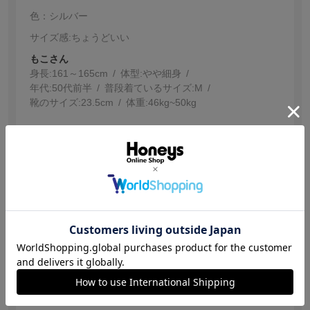
色：シルバー
サイズ感
:ちょうどいい
もこさん
身長:
161～165cm
体型:
細身
年代:
50代前半
普段着ているサイズ:
M
靴のサイズ:
23.5cm
体重:
46kg~50kg
プチプラですが丁寧に届きました
ここまで存在感のあるピアスをつけるのは久しぶりです
が「つけている！」という感じがして新鮮です
素敵で買ってよかったです
参考になった
0
【投稿日：2025.5.21】
コスパ最高