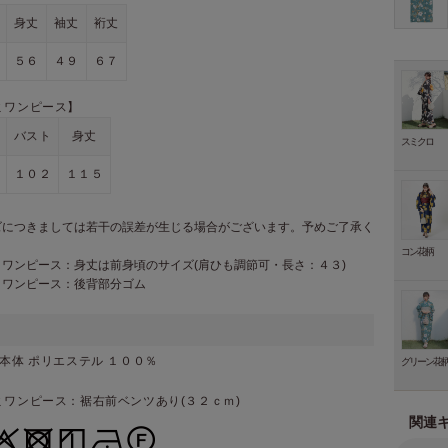
身丈
袖丈
裄丈
５６
４９
６７
ミワンピース】
バスト
身丈
スミクロ
１０２
１１５
ズにつきましては若干の誤差が生じる場合がございます。予めご了承く
。
コン花柄
ミワンピース：身丈は前身頃のサイズ(肩ひも調節可・長さ：４３)
ミワンピース：後背部分ゴム
本体 ポリエステル １００％
グリーン花
ミワンピース：裾右前ベンツあり(３２ｃｍ)
関連