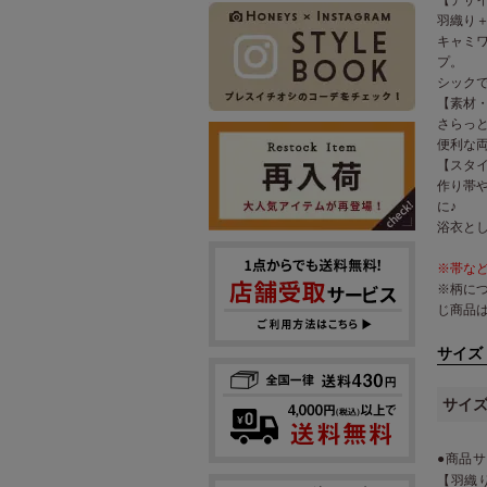
羽織り
キャミ
プ。
シックで
【素材
さらっ
便利な
【スタ
作り帯
に♪
浴衣と
※帯な
※柄に
じ商品
サイズ
サイ
●商品サ
【羽織