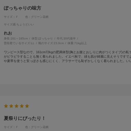
ぽっちゃりの味方
サイズ：Ｆ
色：グリーン花柄
サイズ感
:ちょうどいい
れお
身長:
161～165cm
体型:
ぽっちゃり
年代:
30代後半
普段着ているサイズ:
LL
靴のサイズ:
23.0cm
体重:
71kg以上
ワンピース型なので、161cm72kgの肥満体型(胸とお腹とおしりに肉がつくタイプ)の
がピラピラすることも無く着られました。イエベ秋で、緑も肌が綺麗に見えそうですで
夏帯を使うと安っぽさも感じにくく、アラサーでも恥ずかしくなく着られました。い
夏祭りにぴったり！
サイズ：Ｆ
色：グリーン花柄