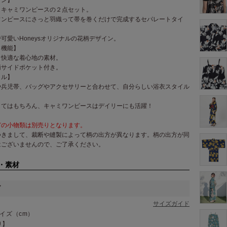
＋キャミワンピースの２点セット。
ワンピースにさっと羽織って帯を巻くだけで完成するセパレートタイ
可愛いHoneysオリジナルの花柄デザイン。
・機能】
と快適な着心地の素材。
両サイドポケット付き。
イル】
や兵児帯、バッグやアクセサリーと合わせて、自分らしい浴衣スタイル
してはもちろん、キャミワンピースはデイリーにも活躍！
どの小物類は別売りとなります。
つきまして、裁断や縫製によって柄の出方が異なります。柄の出方が同
はございませんので、ご了承ください。
・素材
ズ
サイズガイド
イズ（cm）
り】