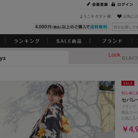
ようこそ ゲスト 様
お気に入
Look
初心者に
セパレ
ブランド
商品コード
お気に入
￥4