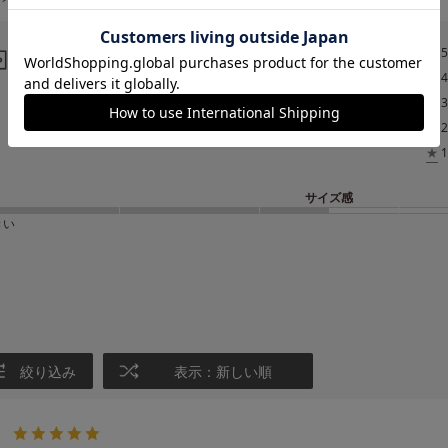
4.8
レビュー
★
5
★
4
4
★
3
レビュー件数：
件
★
2
★
1
サイズ感
きい
絞り込み
表示：新しい順