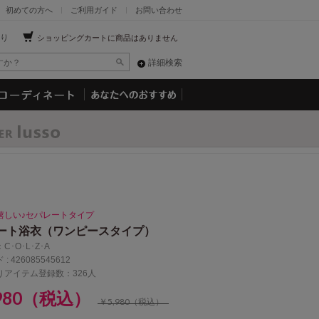
初めての方へ
ご利用ガイド
お問い合わせ
り
ショッピングカートに商品はありません
詳細検索
嬉しい♪セパレートタイプ
ート浴衣（ワンピースタイプ）
：
C･O･L･Z･A
 :
426085545612
りアイテム登録数：326人
,980（税込）
￥5,980（税込）