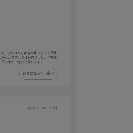
私でも、はだけたりゆきが足りなくて足元
よかったです。帯は兵児帯より、半幅帯
い買い物ができたと思います。
参考になった
2
【投稿日：2026.7.31】