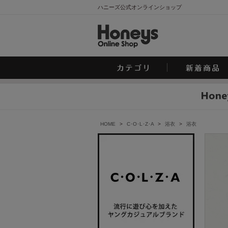
ハニーズ公式オンラインショップ
HOME
>
C･O･L･Z･A
>
浴衣
>
浴衣