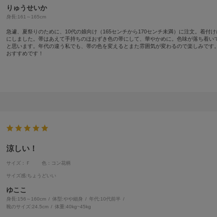
りゅうせいか
身長:
161～165cm
急遽、夏祭りのために、10代の娘向け（165センチから170センチ未満）に注文。着付
にしました。帯はあえて手持ちのほおずき色の帯にして、華やかめに。色味が落ち着い
と思います。年代の違う私でも、帯の色を変えるとまた雰囲気が変わるので楽しみです
おすすめです！
涼しい！
サイズ：Ｆ
色：コン花柄
サイズ感
:ちょうどいい
ゆここ
身長:
156～160cm
体型:
細身
年代:
10代前半
靴のサイズ:
24.5cm
体重:
40kg~45kg