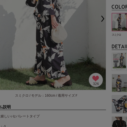
スミクロ
326
スミクロ / モデル：160cm / 着用サイズＦ
ム説明
に嬉しい♪セパレートタイプ
イン】