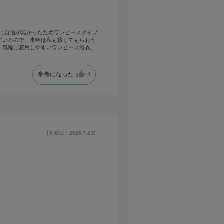
けに自信が無かったためワンピースタイプ
ているので、来年は私も貸してもらおう
。気軽に着用しやすいワンピース浴衣、
参考になった
4
【投稿日：2026.7.23】