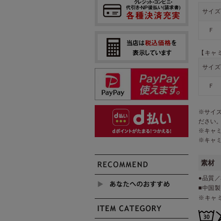
サイズ
Ｆ
【キャ
サイズ
Ｆ
※サイ
ださい
※キャ
※キャ
素材
●品質／
■中国製
※キャ