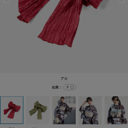
アカ
在庫：
Ｆ 〇