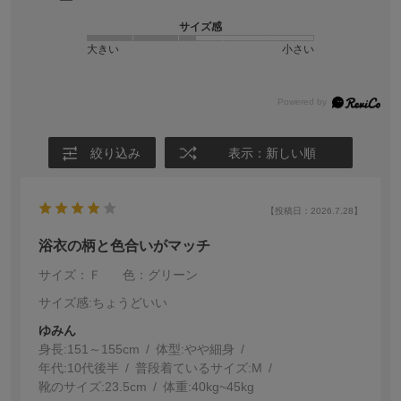
サイズ感
大きい
小さい
絞り込み
表示：新しい順
【投稿日：2026.7.28】
浴衣の柄と色合いがマッチ
サイズ：Ｆ
色：グリーン
サイズ感
:ちょうどいい
ゆみん
身長:
151～155cm
体型:
細身
年代:
10代後半
普段着ているサイズ:
M
靴のサイズ:
23.5cm
体重:
40kg~45kg