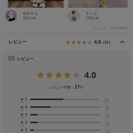
ゆみやん
さくら
163cm
150cm
powered by
4.0
レビュー
（21）
レビュー
4.0
21
レビュー件数：
件
★
5
(10)
★
4
(6)
★
3
(2)
★
2
(2)
★
1
(1)