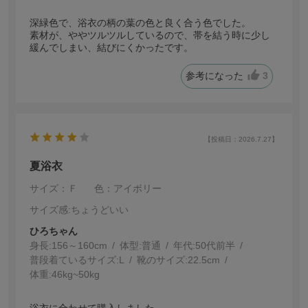
深緑色で、浴衣の柄の葉の色と良く合う色でした。
素材が、ややツルツルしているので、帯を結う時に少し
緩んでしまい、結びにくかったです。
参考になった
3
【投稿日：2026.7.27】
夏浴衣
サイズ：Ｆ
色：アイボリー
サイズ感
:ちょうどいい
ひろちゃん
身長:
156～160cm
体型:
普通
年代:
50代前半
普段着ているサイズ:
L
靴のサイズ:
22.5cm
体重:
46kg~50kg
浴衣に合わせて購入しました。