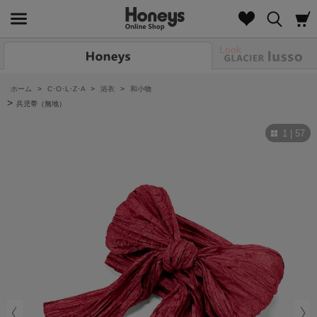
Look
ホーム
>
C･O･L･Z･A
>
浴衣
>
和小物
>
兵児帯（無地）
1 | 57