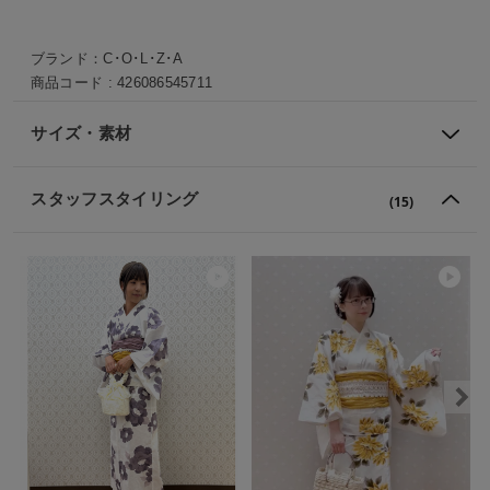
ブランド：
C･O･L･Z･A
商品コード :
426086545711
サイズ・素材
スタッフスタイリング
(15)