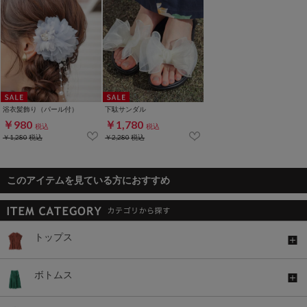
浴衣髪飾り（パール付）
下駄サンダル
￥980
￥1,780
税込
税込
￥1,280
税込
￥2,280
税込
このアイテムを見ている方におすすめ
トップス
ボトムス