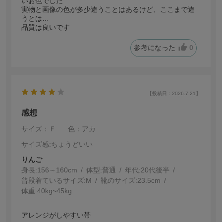
いお色でした
実物と画像の色が多少違うことはあるけど、ここまで違
うとは…
品質は良いです
参考になった
0
【投稿日：2026.7.21】
感想
サイズ：Ｆ
色：アカ
サイズ感
:ちょうどいい
りんご
身長:
156～160cm
体型:
普通
年代:
20代後半
普段着ているサイズ:
M
靴のサイズ:
23.5cm
体重:
40kg~45kg
アレンジがしやすい帯