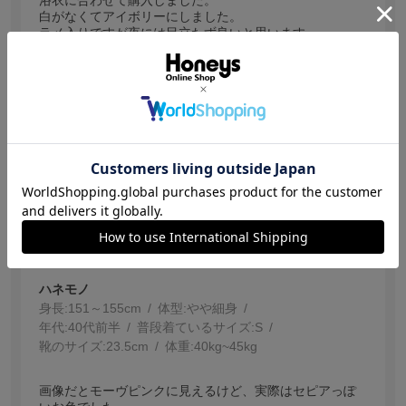
白がなくてアイボリーにしました。
ラメ入りですが夜には目立たず良いと思います。
参考になった
0
【投稿日：2026.7.22】
ピンクではなく茶色
サイズ：Ｆ
色：ピンク
サイズ感
:ちょうどいい
ハネモノ
身長:
151～155cm
体型:
細身
年代:
40代前半
普段着ているサイズ:
S
靴のサイズ:
23.5cm
体重:
40kg~45kg
画像だとモーヴピンクに見えるけど、実際はセピアっぽ