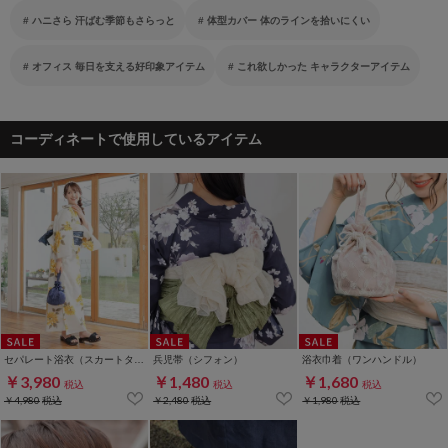
ハニさら 汗ばむ季節もさらっと
体型カバー 体のラインを拾いにくい
オフィス 毎日を支える好印象アイテム
これ欲しかった キャラクターアイテム
コーディネートで使用しているアイテム
セパレート浴衣（スカートタイプ）
兵児帯（シフォン）
浴衣巾着（ワンハンドル）
￥3,980
￥1,480
￥1,680
税込
税込
税込
￥4,980
税込
￥2,480
税込
￥1,980
税込