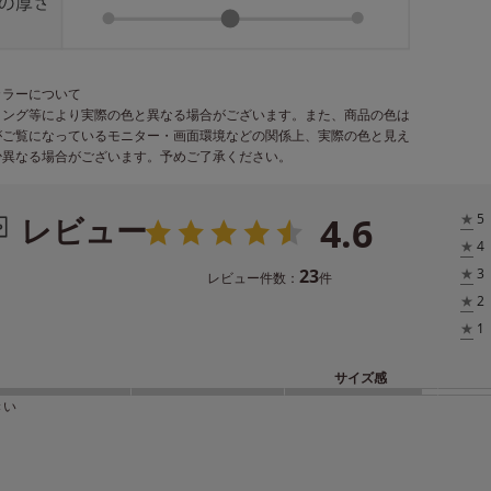
カラーについて
ィング等により実際の色と異なる場合がございます。また、商品の色は
がご覧になっているモニター・画面環境などの関係上、実際の色と見え
少異なる場合がございます。予めご了承ください。
4.6
レビュー
★
5
★
4
23
★
3
レビュー件数：
件
★
2
★
1
サイズ感
きい