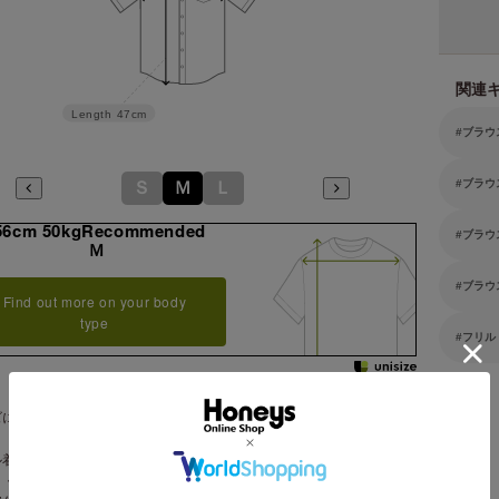
関連
Length
47cm
ブラウ
ブラウ
Ｓ
Ｍ
Ｌ
56cm 50kgRecommended
ブラウ
Ｍ
ブラウ
Find out more on your body
type
フリル
ズにつきましては若干の誤差が生じる場合がございます。予めご了承く
。
ル着用サイズ：Ｍサイズ
り・裾両脇部分ゴム