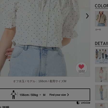
カーキ
1102
オフ水玉 / モデル：166cm / 着用サイズM
156cm / 50kg
Ｍ
Find your size
ム説明