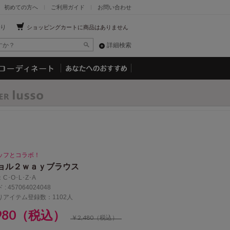
初めての方へ
ご利用ガイド
お問い合わせ
り
ショッピングカートに商品はありません
詳細検索
ッフとコラボ！
ョル２ｗａｙブラウス
：
C･O･L･Z･A
 :
457064024048
りアイテム登録数：1102人
,980（税込）
￥2,480（税込）