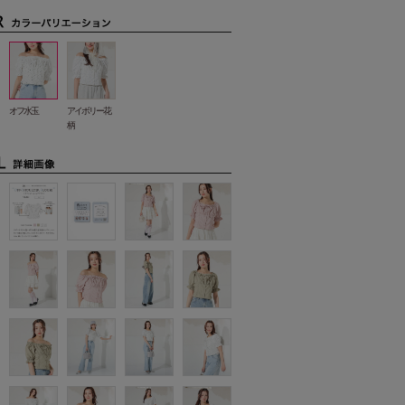
オフ水玉
アイボリー花
柄