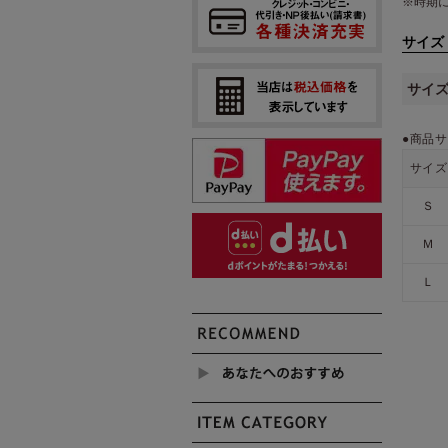
※時期
サイズ
サイ
●商品サ
サイズ
Ｓ
Ｍ
Ｌ