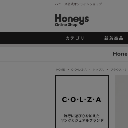
ハニーズ公式オンラインショップ
HOME
>
C･O･L･Z･A
>
トップス
>
ブラウス・シ