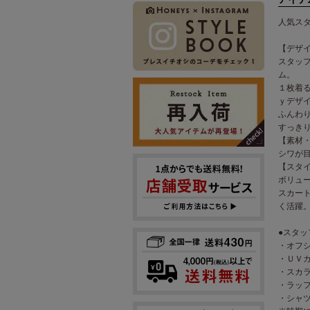
人気ス
【デザ
スタッ
ム。
１枚着
ｙデザ
ふんわ
すっき
【素材
シワが
【スタ
ボリュ
スカー
く活躍
●スタ
・オフシ
・ＵＶカ
・スカラ
・ラッフ
・シャツ