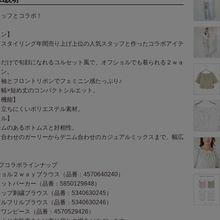
タッフとコラボ！
イン】
フスタイリング年間売り上げ上位の人気スタッフと作ったコラボアイテ
るだけで旬顔になれるコルセット風で、オフショルでも着られる２ｗａ
イン。
り袖とフロントリボンでフェミニン感たっぷり♪
り幅×短め丈のコンパクトシルエット。
・機能】
目立ちにくいポリエステル素材。
イル】
ームのあるボトムスと好相性。
ト合わせのガーリーからデニム合わせのカジュアルミックスまで、幅広
。
ッフコラボラインナップ
ョル２ｗａｙブラウス（品番：4570640240）
ットパーカー（品番：5850129848）
ップ刺繍ブラウス（品番：5340630245）
ルフリルブラウス（品番：5340630246）
ワンピース（品番：4570529426）