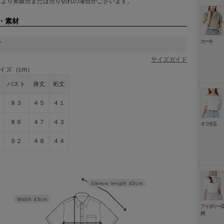
により未販売または売り切れの場合がございます。
・素材
カーキ
ズ
サイズガイド
イズ（cm）
バスト
身丈
裄丈
８３
４５
４１
８６
４７
４３
オフ水玉
９２
４８
４４
Sleeve length
43cm
Width
43cm
アイボリー
柄