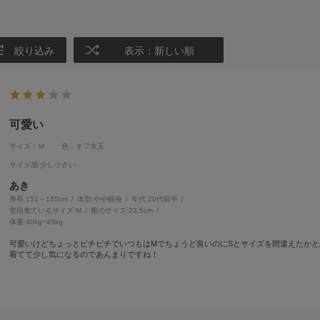
絞り込み
表示：新しい順
可愛い
サイズ：Ｍ
色：オフ水玉
サイズ感
:少し小さい
あき
身長:
151～155cm
体型:
細身
年代:
20代前半
普段着ているサイズ:
M
靴のサイズ:
23.5cm
体重:
40kg~45kg
可愛いけどちょっとピチピチでいつもはMでちょうど良いのにSとサイズを間違えたかと
着てて少し気になるのであんまりですね！