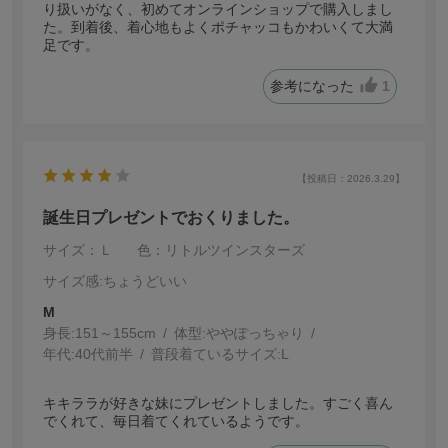
り扱いがなく、初めてオンラインショップで購入しまし
た。到着後、着心地もよくポチャッコもかわいくて大満
足です。
参考になった
1
【投稿日：2026.3.29】
誕生日プレゼントでおくりました。
サイズ：Ｌ
色：リトルツインスターズ
サイズ感
:ちょうどいい
M
身長:
151～155cm
体型:
ぽっちゃり
年代:
40代前半
普段着ているサイズ:
L
キキララが好きな妹にプレゼントしました。すごく喜ん
でくれて、毎日着てくれているようです。