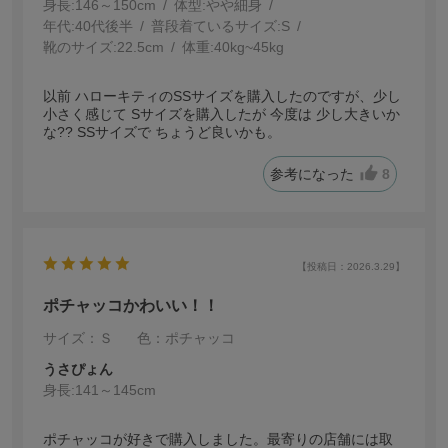
身長:
146～150cm
体型:
細身
年代:
40代後半
普段着ているサイズ:
S
靴のサイズ:
22.5cm
体重:
40kg~45kg
以前 ハローキティのSSサイズを購入したのですが、少し
小さく感じて Sサイズを購入したが 今度は 少し大きいか
な?? SSサイズで ちょうど良いかも。
参考になった
8
【投稿日：2026.3.29】
ポチャッコかわいい！！
サイズ：Ｓ
色：ポチャッコ
うさぴょん
身長:
141～145cm
ポチャッコが好きで購入しました。最寄りの店舗には取