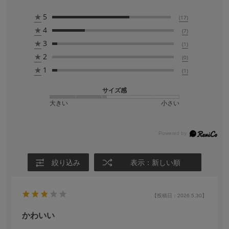
★
5
(17)
★
4
(7)
★
3
(1)
★
2
(0)
★
1
(1)
サイズ感
大きい
小さい
絞り込み
表示：新しい順
【投稿日：2026.5.30】
かわいい