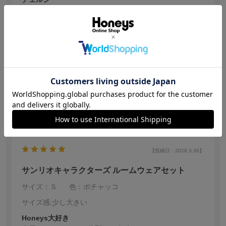
身長:
161～165cm
体型:
普通
年代:
50代後半
普段着ているサイズ:
L
靴のサイズ:
24.0cm
体重:
51kg~55kg
娘用に購入しました
生地が、柔らかく
シナモンロール可愛く
大満足のようでした
参考になった
0
【投稿日：2026.3.30】
サンリオキャラクターズ ルームウェアセット
サイズ：Ｓ
色：ポチャッコ
サイズ感
:少し大きい
Honeys大好き