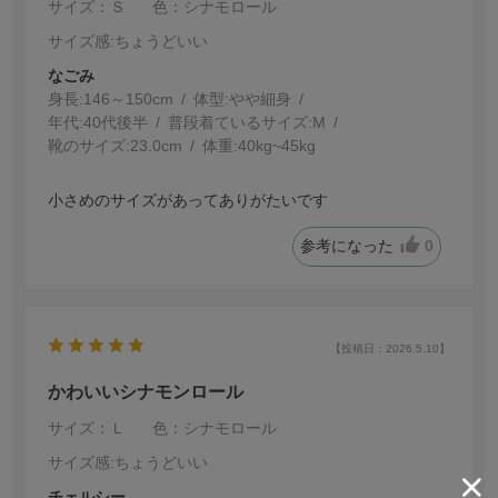
サイズ：Ｓ
色：シナモロール
サイズ感
:ちょうどいい
なごみ
身長:
146～150cm
体型:
細身
年代:
40代後半
普段着ているサイズ:
M
靴のサイズ:
23.0cm
体重:
40kg~45kg
小さめのサイズがあってありがたいです
参考になった
0
【投稿日：2026.5.10】
かわいいシナモンロール
サイズ：Ｌ
色：シナモロール
サイズ感
:ちょうどいい
チェルシー