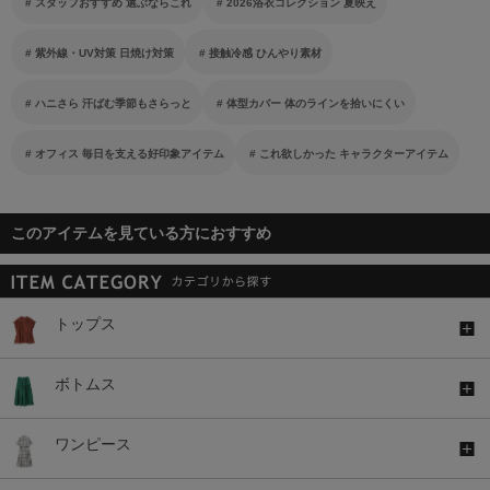
スタッフおすすめ 選ぶならこれ
2026浴衣コレクション 夏映え
紫外線・UV対策 日焼け対策
接触冷感 ひんやり素材
ハニさら 汗ばむ季節もさらっと
体型カバー 体のラインを拾いにくい
オフィス 毎日を支える好印象アイテム
これ欲しかった キャラクターアイテム
このアイテムを見ている方におすすめ
トップス
ボトムス
ワンピース