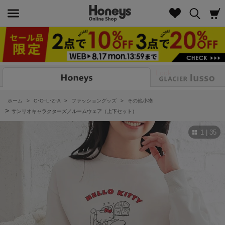
Look
ホーム
>
C･O･L･Z･A
>
ファッショングッズ
>
その他小物
>
サンリオキャラクターズ／ルームウェア（上下セット）
1 | 35