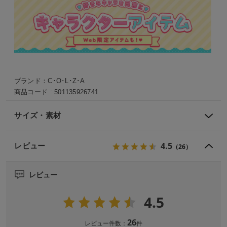
ブランド：
C･O･L･Z･A
商品コード :
501135926741
サイズ・素材
4.5
レビュー
（26）
レビュー
4.5
26
レビュー件数：
件