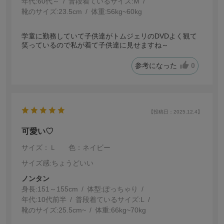
年代:
60代～
普段着ているサイズ:
M
靴のサイズ:
23.5cm
体重:
56kg~60kg
学童に勤務していて子供達がトムジェリのDVDよく観て
笑っているので私が着て子供達に見せますね～
参考になった
0
【投稿日：2025.12.4】
可愛い♡
サイズ：Ｌ
色：ネイビー
サイズ感
:ちょうどいい
ノンタン
身長:
151～155cm
体型:
ぽっちゃり
年代:
10代前半
普段着ているサイズ:
L
靴のサイズ:
25.5cm~
体重:
66kg~70kg