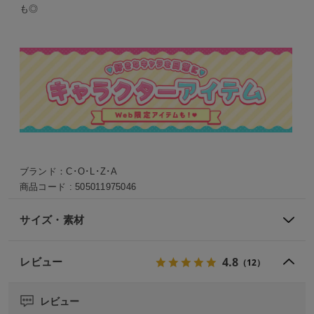
も◎
ブランド：
C･O･L･Z･A
商品コード :
505011975046
サイズ・素材
4.8
レビュー
（12）
レビュー