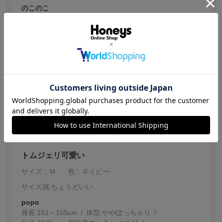
のこのこ
身長:
156～160cm
娘用に購入しましたが、サイズ感もちょうど良く、生地
は少し薄めな感じがしますが、手触りも良く軽く着れて
とても良かったです。
トムとジェリーもかわいい！
参考になった
2
【投稿日：2025.12.25】
トムジェリ可愛い
サイズ：Ｍ
色：ネイビー
サイズ感
:ちょうどいい
popo
身長:
151～155cm
体型:
ぽっちゃり