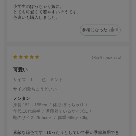
小学生のぽっちゃり娘に。
とても可愛くて着やすいそうてす。
色違いも購入しました。
参考になった
0
【投稿日：2025.12.4】
可愛い
サイズ：Ｌ
色：ミント
サイズ感
:ちょうどいい
ノンタン
身長:
151～155cm
体型:
ぽっちゃり
年代:
10代前半
普段着ているサイズ:
L
靴のサイズ:
25.5cm~
体重:
66kg~70kg
素敵な緑色です！ゆったりとしていて長い季節着用でき