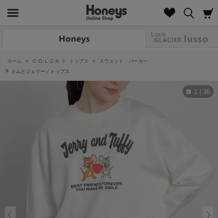
Look
ホーム
>
C･O･L･Z･A
>
トップス
>
スウェット・パーカー
>
トムとジェリー／トップス
1 | 36