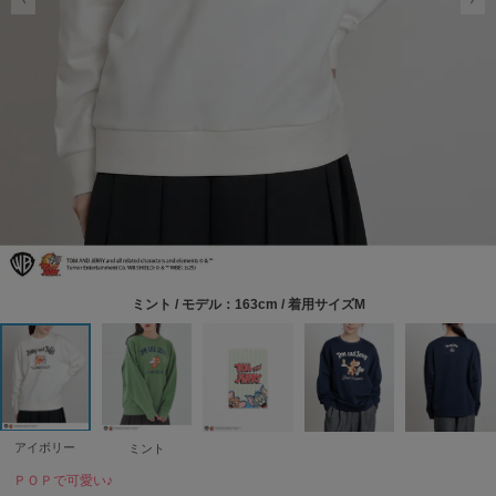
ミント / モデル：163cm / 着用サイズM
アイボリー
ミント
ＰＯＰで可愛い♪