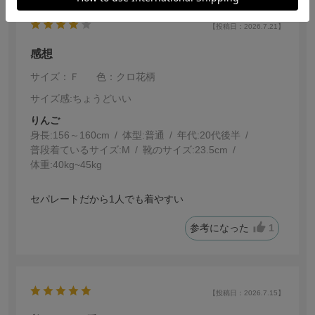
【投稿日：2026.7.21】
感想
サイズ：Ｆ
色：クロ花柄
サイズ感
:ちょうどいい
りんご
身長:
156～160cm
体型:
普通
年代:
20代後半
普段着ているサイズ:
M
靴のサイズ:
23.5cm
体重:
40kg~45kg
セパレートだから1人でも着やすい
参考になった
1
【投稿日：2026.7.15】