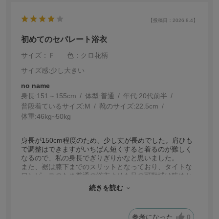
【投稿日：2026.8.4】
初めてのセパレート浴衣
サイズ：Ｆ
色：クロ花柄
サイズ感
:少し大きい
no name
身長:
151～155cm
体型:
普通
年代:
20代前半
普段着ているサイズ:
M
靴のサイズ:
22.5cm
体重:
46kg~50kg
身長が150cm程度のため、少し丈が長めでした。肩ひも
で調整はできますがいちばん短くすると着るのが難しく
なるので、私の身長でぎりぎりかなと思いました。
また、裾は膝下までのスリットとなっており、タイトな
ワンピースのため普通の浴衣よりも足の可動域は狭めか
もしれません。歩きにくいことを想定した上で着るのが
続きを読む
良いかと思います。
全体としてはぱっと見ではセパレートと分からないこ
と、はだける心配がないことから購入して良かったと思
参考になった
0