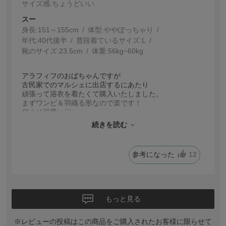
サイズ感
:ちょうどいい
スー
身長:
151～155cm
体型:
ぽっちゃり
年代:
40代後半
普段着ているサイズ:
L
靴のサイズ:
23.5cm
体重:
56kg~60kg
アラフィフのおばちゃんですが
古民家でのマルシェに出店するにあたり
頑張って浴衣を着たくて購入いたしました。
まずワンピ＆羽織る形なので楽です！
何より可愛い♡
心配していたサイズもちょうどよく
続きを読む
大変よかったです。
帯を赤とベージュ二つ購入したので
これまた頑張って笑
参考になった
12
アレンジして使いたいと思います！
8月も大きなイベントと、老舗酒屋さんのマルシェ
があるのでこちらの浴衣で出店しようかな？
と企んでおります
買ってよかったです！
もっと見る
着物より簡単で可愛いし特別感もあり
年齢も関係なくお楽しみいただけると思います。
※レビューの投稿はこの商品をご購入されたお客様に限らせて