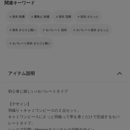
関連キーワード
浴衣 快適
夏映え 快適
浴衣 花柄
浴衣 さらっと
浴衣 さらりと軽い
セパレート 浴衣
セパレート浴衣 さらっと
セパレート浴衣 さらりと軽い
アイテム説明
初心者に嬉しい♪セパレートタイプ
【デザイン】
羽織り＋キャミワンピースの２点セット。
キャミワンピースにさっと羽織って帯を巻くだけで完成するセパ
レートタイプ。
シックで可愛いHoneysオリジナルの花柄デザイン。