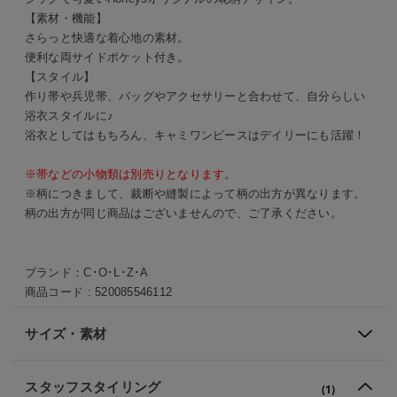
【素材・機能】
さらっと快適な着心地の素材。
便利な両サイドポケット付き。
【スタイル】
作り帯や兵児帯、バッグやアクセサリーと合わせて、自分らしい
浴衣スタイルに♪
浴衣としてはもちろん、キャミワンピースはデイリーにも活躍！
※帯などの小物類は別売りとなります。
※柄につきまして、裁断や縫製によって柄の出方が異なります。
柄の出方が同じ商品はございませんので、ご了承ください。
ブランド：
C･O･L･Z･A
商品コード :
520085546112
サイズ・素材
スタッフスタイリング
(1)