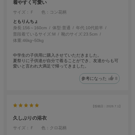
着やすく可愛い
サイズ：Ｆ
色：コン花柄
ともりんちょ
身長:
156～160cm
体型:
普通
年代:
10代前半
普段着ているサイズ:
M
靴のサイズ:
23.5cm
体重:
46kg~50kg
中学生の子供用に購入させていただきました。
夏祭りに子供達が自分で着ることができ、友達からも可
愛いと言われ大満足で帰ってきました。
参考になった
8
【投稿日：2026.7.1】
久しぶりの浴衣
サイズ：Ｆ
色：クロ花柄