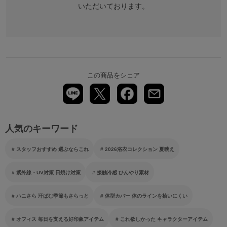
いただいております。
この商品をシェア
人気のキーワード
スタッフおすすめ 選ぶならこれ
2026浴衣コレクション 夏映え
紫外線・UV対策 日焼け対策
接触冷感 ひんやり素材
ハニさら 汗ばむ季節もさらっと
体型カバー 体のラインを拾いにくい
オフィス 毎日を支える好印象アイテム
これ欲しかった キャラクターアイテム