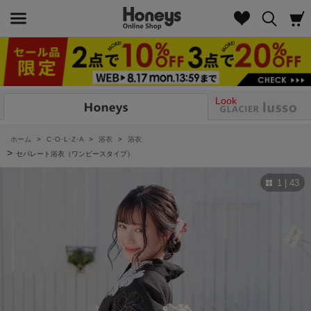
Look
ホーム
>
C･O･L･Z･A
>
浴衣
>
浴衣
>
セパレート浴衣（ワンピースタイプ）
1 | 43