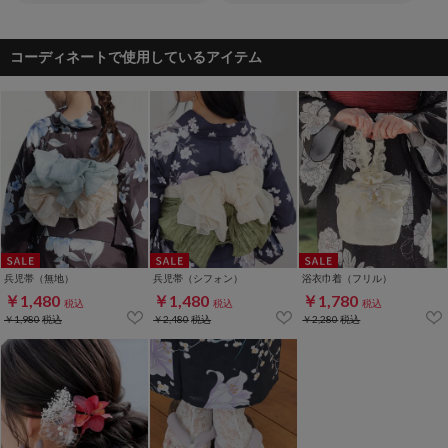
コーディネートで使用しているアイテム
兵児帯（無地）
兵児帯（シフォン）
浴衣巾着（フリル）
￥1,480
￥1,480
￥1,780
税込
税込
税込
￥1,980
税込
￥2,480
税込
￥2,280
税込