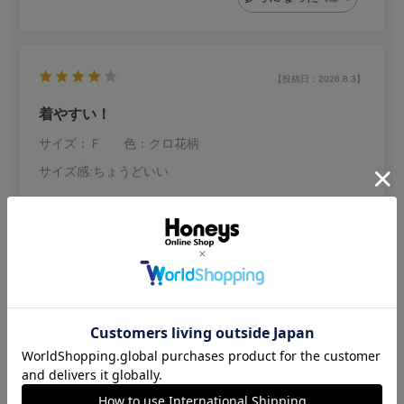
います。もっと多様な柄が増えたらまた購入したいで
す。
【投稿日：2026.8.3】
着やすい！
サイズ：Ｆ
色：クロ花柄
サイズ感
:ちょうどいい
no name
身長:
156～160cm
体型:
細身
年代:
10代後半
普段着ているサイズ:
M
靴のサイズ:
24.0cm
体重:
46kg~50kg
1人でも簡単に着れて最高です。少し熱が籠るので暑さ対
策大事かも…
参考になった
3