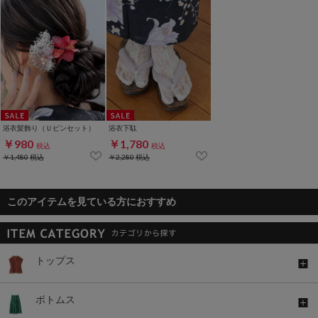
浴衣髪飾り（Ｕピンセット）
浴衣下駄
￥980
￥1,780
税込
税込
￥1,480
税込
￥2,280
税込
このアイテムを見ている方におすすめ
トップス
ボトムス