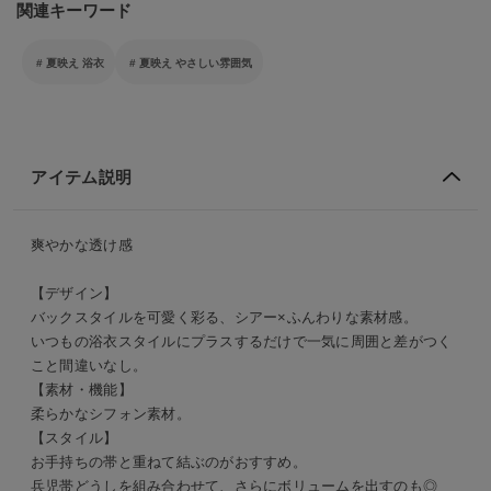
関連キーワード
夏映え 浴衣
夏映え やさしい雰囲気
アイテム説明
爽やかな透け感
【デザイン】
バックスタイルを可愛く彩る、シアー×ふんわりな素材感。
いつもの浴衣スタイルにプラスするだけで一気に周囲と差がつく
こと間違いなし。
【素材・機能】
柔らかなシフォン素材。
【スタイル】
お手持ちの帯と重ねて結ぶのがおすすめ。
兵児帯どうしを組み合わせて、さらにボリュームを出すのも◎