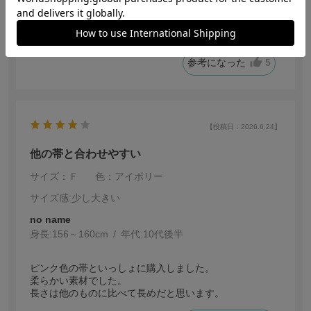
アイボリーを買いました。カラシ色の兵児帯と一緒に購
入しましたが、このシフォンの兵児帯があることでより
華やかな印象になります！
参考になった
5
【投稿日：2026.6.24】
他の帯と合わせやすい
サイズ：Ｆ
色：アイボリー
サイズ感
:少し大きい
no name
身長:
156～160cm
年代:
10代後半
ピンク色の帯といっしょに購入しました。
柔らかい素材でした。
長さは他のものに比べて長めだと思います。