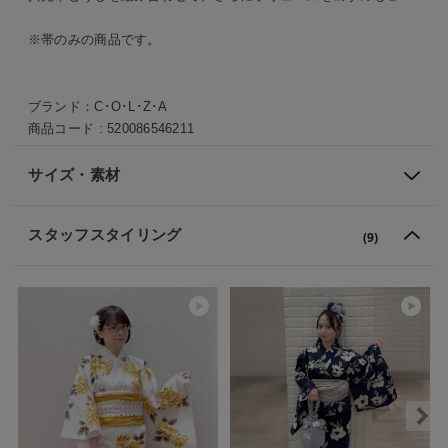
※帯のみの商品です。
ブランド：
C･O･L･Z･A
商品コード :
520086546211
サイズ・素材
スタッフスタイリング
(9)