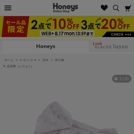
Look
ホーム
>
C･O･L･Z･A
>
浴衣
>
和小物
>
兵児帯（シフォン）
1 | 61