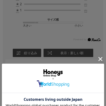
★
2
(0)
★
1
(0)
サイズ感
大きい
小さい
絞り込み
表示：新しい順
【投稿日：2026.7.21】
兵児帯と一緒に購入
サイズ：Ｆ
色：アイボリー
milky way
身長:
156～160cm