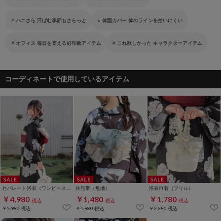
ハニさら 汗ばむ季節もさらっと
体型カバー 体のラインを拾いにくい
オフィス 毎日を支える好印象アイテム
これ欲しかった キャラクターアイテム
コーディネートで使用しているアイテム
セパレート浴衣（ワンピースタイプ）
兵児帯（無地）
浴衣巾着（フリル）
￥4,980
￥1,480
￥1,780
税込
税込
税込
￥5,980
税込
￥1,980
税込
￥2,280
税込