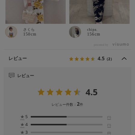
さくら
chipa.
150cm
156cm
powered by
4.5
レビュー
（2）
レビュー
4.5
2
レビュー件数：
件
★
5
(1)
★
4
(1)
★
3
(0)