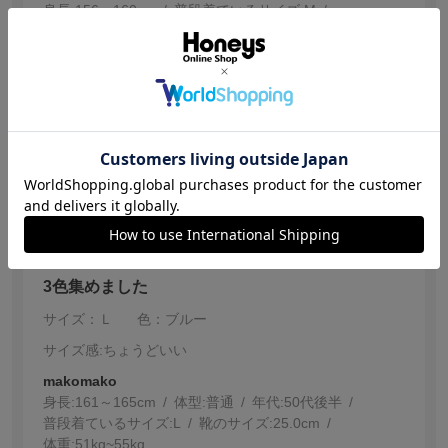
身長:
156～160cm
普段着ているサイズ:
M
靴のサイズ:
23.0cm
大人かわいい。
Mでちょうどいい
参考になった
2
【投稿日：2026.6.28】
3色集めました
サイズ：Ｌ
色：ブルー
サイズ感
:ちょうどいい
makomako
身長:
161～165cm
体型:
普通
年代:
50代後半
普段着ているサイズ:
L
靴のサイズ:
25.0cm
体重:
51kg~55kg