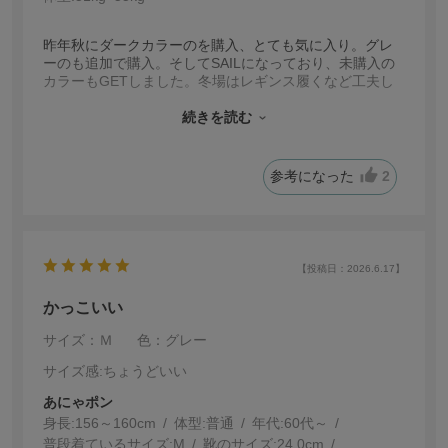
昨年秋にダークカラーのを購入、とても気に入り。グレ
ーのも追加で購入。そしてSAILになっており、未購入の
カラーもGETしました。冬場はレギンス履くなど工夫し
て着用しています。結構な年齢の私にも着こなせて。と
ても良いお買い物となりました。大切に着回して行きま
続きを読む
す。
参考になった
2
【投稿日：2026.6.17】
かっこいい
サイズ：Ｍ
色：グレー
サイズ感
:ちょうどいい
あにゃポン
身長:
156～160cm
体型:
普通
年代:
60代～
普段着ているサイズ:
M
靴のサイズ:
24.0cm