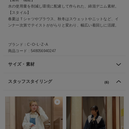
水の使用量を削減し環境に配慮して作られた、綿混デニム素材。
【スタイル】
春夏はＴシャツやブラウス、秋冬はスウェットやニットなど、イ
ンナー次第でテイストががらりと変わり、幅広い着回しに活躍。
ブランド：
C･O･L･Z･A
商品コード :
548056940247
サイズ・素材
スタッフスタイリング
(6)