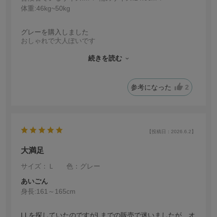
体重:
46kg~50kg
グレーを購入しました
おしゃれで大人ぽいです
着ていて楽です🥰
スマホで見た色より少し暗いのですが
続きを読む
合わせるトップスで問題無いです
参考になった
2
【投稿日：2026.6.2】
大満足
サイズ：Ｌ
色：グレー
あいごん
身長:
161～165cm
LLを探していたのですがLまでの販売で迷いましたが、オ