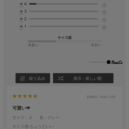
★
4
(2)
★
3
(0)
★
2
(0)
★
1
(0)
サイズ感
大きい
小さい
絞り込み
表示：新しい順
【投稿日：2026.7.25】
可愛い❤
サイズ：Ｓ
色：グレー
サイズ感
:ちょうどいい