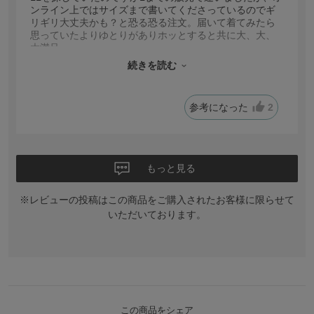
ンライン上ではサイズまで書いてくださっているのでギ
リギリ大丈夫かも？と恐る恐る注文。届いて着てみたら
思っていたよりゆとりがありホッとすると共に大、大、
大満足。
他の色も購入したくなりました。
続きを読む
中に合わせるトップスも欲しいのですが、Tシャツやポロ
シャツが訳あって着られずでもその素材の前開きの物を
店舗で探してみたのですが良い感じの物はLサイズやティ
参考になった
2
ーンのものしか無いため困っています。利用の年齢層が
低め？なので仕方ないところですかね？
ともあれ今回のオーバーオールは大正解でした。
もっと見る
※レビューの投稿はこの商品をご購入されたお客様に限らせて
いただいております。
この商品をシェア