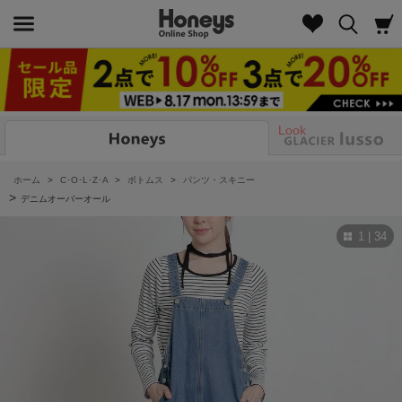
Look
ホーム
>
C･O･L･Z･A
>
ボトムス
>
パンツ・スキニー
>
デニムオーバーオール
1 | 34