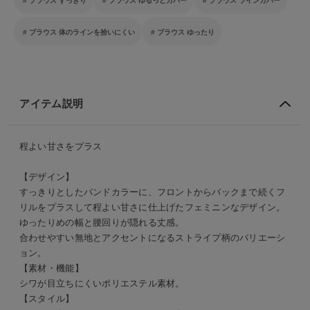
ブラウス すっきり
ブラウス ゆるっとカバー
ブラウス ラインカバー
ブラウス 体のラインを拾いにくい
ブラウス ゆったり
アイテム説明
程よい甘さをプラス
【デザイン】
すっきりとしたバンドカラーに、フロントからバックまで続くフ
リルをプラスして程よい甘さに仕上げたフェミニンなデザイン。
ゆったりめの幅と腰回りが隠れる丈感。
合わせやすい無地とアクセントになるストライプ柄のバリエーシ
ョン。
【素材・機能】
シワが目立ちにくいポリエステル素材。
【スタイル】