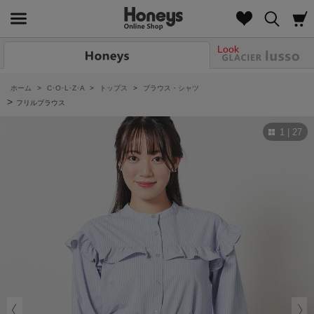
Look
ホーム
>
C･O･L･Z･A
>
トップス
>
ブラウス・シャツ
>
フリルブラウス
1 | 27