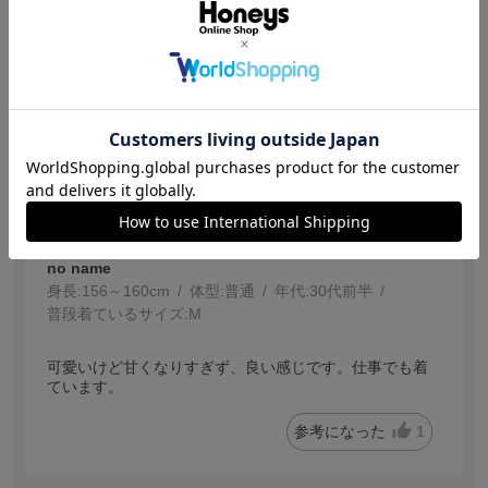
参考になった
1
【投稿日：2026.4.14】
かわいい
サイズ：Ｍ
色：ホワイト
サイズ感
:ちょうどいい
no name
身長:
156～160cm
体型:
普通
年代:
30代前半
普段着ているサイズ:
M
可愛いけど甘くなりすぎず、良い感じです。仕事でも着
ています。
参考になった
1