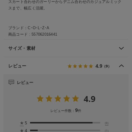
スカート合わせのガーリーからデニム合わせのカジュアルミック
スまで、幅広く活躍。
ブランド：
C･O･L･Z･A
商品コード :
557062016441
サイズ・素材
4.9
レビュー
（9）
レビュー
4.9
9
レビュー件数：
件
★
5
(8)
★
4
(1)