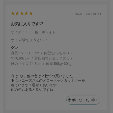
【投稿日：2025.10.29】
お気に入りです♡
サイズ：Ｌ
色：ホワイト
サイズ感
:ちょうどいい
グレ
身長:
151～155cm
体型:
ぽっちゃり
年代:
60代～
普段着ているサイズ:
L
靴のサイズ:
24.5cm
体重:
56kg~60kg
白は1枚、他の色は２枚づつ買いました
下にハニーズさんのメローネックカットソーを
着ています！暖かく良いです
他の色もあると良いですね
参考になった
6