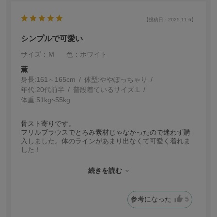
【投稿日：2025.11.6】
シンプルで可愛い
サイズ：Ｍ
色：ホワイト
薫
身長:
161～165cm
体型:
ぽっちゃり
年代:
20代前半
普段着ているサイズ:
L
体重:
51kg~55kg
骨スト寄りです。
フリルブラウスでとろみ素材じゃなかったので迷わず購
入しました。体のラインがあまり出なくて可愛く着れま
した！
続きを読む
普段はトップスLサイズですが、今回はMサイズがジャス
トでした。
参考になった
5