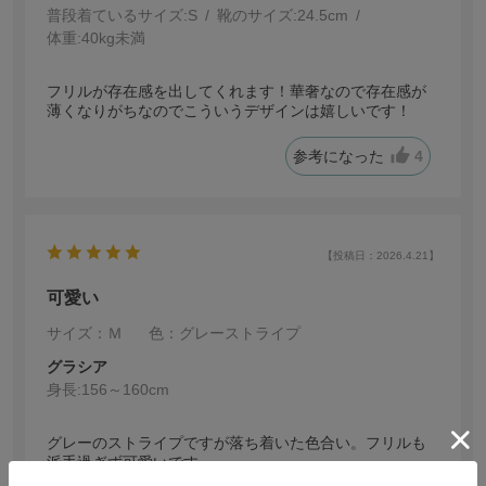
普段着ているサイズ:
S
靴のサイズ:
24.5cm
体重:
40kg未満
フリルが存在感を出してくれます！華奢なので存在感が
薄くなりがちなのでこういうデザインは嬉しいです！
参考になった
4
【投稿日：2026.4.21】
可愛い
サイズ：Ｍ
色：グレーストライプ
グラシア
身長:
156～160cm
グレーのストライプですが落ち着いた色合い。フリルも
派手過ぎず可愛いです。