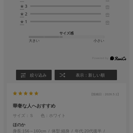
★
3
(0)
★
2
(0)
★
1
(0)
サイズ感
大きい
小さい
絞り込み
表示：新しい順
【投稿日：2026.5.1】
華奢な人へおすすめ
サイズ：Ｓ
色：ホワイト
ほのか
身長:
156～160cm
体型:
細身
年代:
20代後半