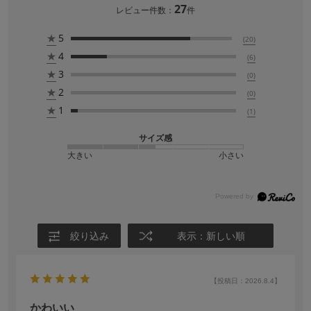
27
レビュー件数：
件
★
5
(20)
★
4
(6)
★
3
(0)
★
2
(0)
★
1
(1)
サイズ感
大きい
小さい
絞り込み
表示：新しい順
【投稿日：2026.8.4】
かわいい