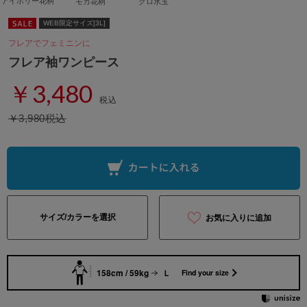
アイボリー花柄
モカ花柄
クロ水玉
WEB限定サイズ[3L]
フレアでフェミニンに
フレア袖ワンピース
￥3,480
税込
￥3,980税込
サイズ/カラーを選択
お気に入りに追加
158cm / 59kg
Ｌ
Find your size