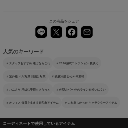
この商品をシェア
人気のキーワード
スタッフおすすめ 選ぶならこれ
2026浴衣コレクション 夏映え
紫外線・UV対策 日焼け対策
接触冷感 ひんやり素材
ハニさら 汗ばむ季節もさらっと
体型カバー 体のラインを拾いにくい
オフィス 毎日を支える好印象アイテム
これ欲しかった キャラクターアイテム
コーディネートで使用しているアイテム