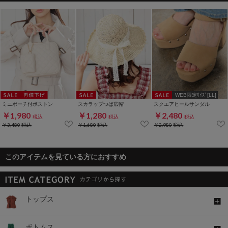
WEB限定ｻｲｽﾞ[LL]
ミニポーチ付ボストン
スカラップつば広帽
スクエアヒールサンダル
￥1,980
￥1,280
￥2,480
税込
税込
税込
￥3,480
税込
￥1,680
税込
￥2,980
税込
このアイテムを見ている方におすすめ
トップス
ボトムス