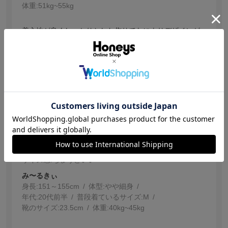
体重:
51kg~55kg
着心地が良くしっかりとした作りでなによりデザインが
かわいい。スカート丈も長過ぎず涼しいです。
参考になった
0
【投稿日：2026.8.1】
可愛い
サイズ：Ｍ
色：アイボリー花柄
サイズ感
:ちょうどいい
み〜るきぃ
身長:
151～155cm
体型:
細身
年代:
20代前半
普段着ているサイズ:
M
靴のサイズ:
23.5cm
体重:
40kg~45kg