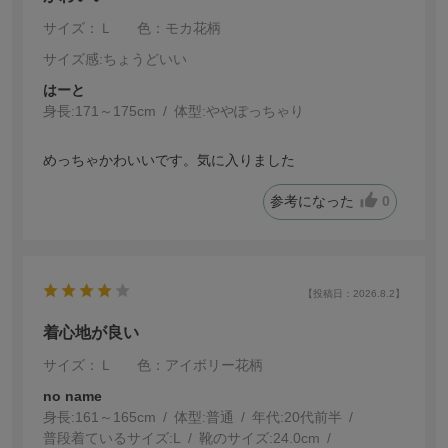
サイズ：Ｌ
色：モカ花柄
サイズ感
:ちょうどいい
はーと
身長:
171～175cm
体型:
ぽっちゃり
めっちゃかわいいです。気に入りました
参考になった
0
【投稿日：2026.8.2】
着心地が良い
サイズ：Ｌ
色：アイボリー花柄
no name
身長:
161～165cm
体型:
普通
年代:
20代前半
普段着ているサイズ:
L
靴のサイズ:
24.0cm