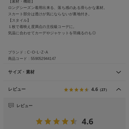
【素材・機能】
ロングシーズン着用出来る、落ち感のある滑らかな素材。
スカート部分は透けが気にならないが裏地付き。
【スタイル】
１枚で着映え度満点の主役級コーデに。
気温に合わせてカーデやジャケットを羽織るのも◎
ブランド：
C･O･L･Z･A
商品コード :
559052944147
サイズ・素材
4.6
レビュー
（27）
レビュー
4.6