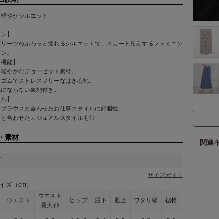
り軽やかシルエット
イン】
プリーツのふわっと揺れるシルエットで、スカート見えするフェミニン
イン。
・機能】
と軽やかなジョーゼット素材。
トゴムでストレスフリーなはき心地。
気にならない裏地付き。
イル】
めブラウスと合わせたお仕事スタイルに好相性。
ツと合わせたカジュアルスタイルも◎
・素材
関連
ズ
サイズガイド
イズ（cm）
ウエスト
ウエスト
ヒップ
股下
股上
ワタリ幅
裾幅
最大伸