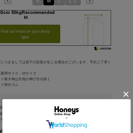
Ｓ
Ｍ
Ｌ
ＬＬ
55cm 50kgRecommended
Ｍ
Find out more on your body
type
ズにつきましては若干の誤差が生じる場合がございます。予めご了承く
。
ル着用サイズ：Ｍサイズ
スト最大伸は生地の伸び分を除く
スト部分ゴム
表地 ポリエステル １００％・裏地 ポリエステル １００％
／あり
ンマー製