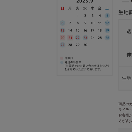
商品の
ライテ
お客様
方が多