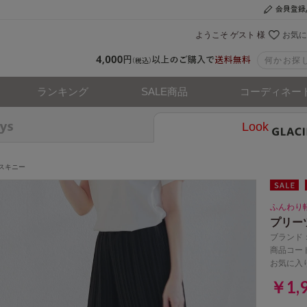
ようこそ ゲスト 様
お気に
ランキング
SALE商品
コーディネー
Look
スキニー
ふんわり
プリー
ブランド
商品コード
お気に入
￥1