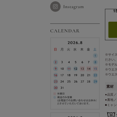
1
※サイ
ださい
※モデ
※ウエ
※ウエ
素材
●品質／
●裏地
■ミャ