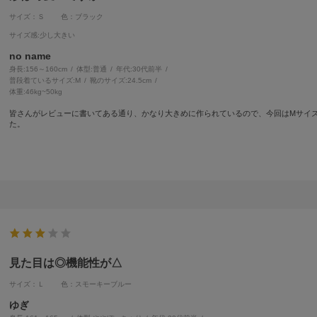
サイズ：Ｓ
色：ブラック
サイズ感
:少し大きい
no name
身長:
156～160cm
体型:
普通
年代:
30代前半
普段着ているサイズ:
M
靴のサイズ:
24.5cm
体重:
46kg~50kg
皆さんがレビューに書いてある通り、かなり大きめに作られているので、今回はMサイ
た。
見た目は◎機能性が△
サイズ：Ｌ
色：スモーキーブルー
ゆぎ