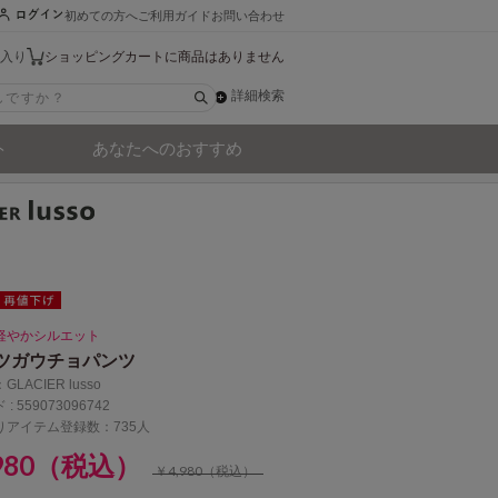
初めての方へ
ご利用ガイド
お問い合わせ
入り
ショッピングカートに商品はありません
詳細検索
ト
あなたへのおすすめ
軽やかシルエット
ツガウチョパンツ
：
GLACIER lusso
 :
559073096742
りアイテム登録数：735人
,980（税込）
￥4,980（税込）