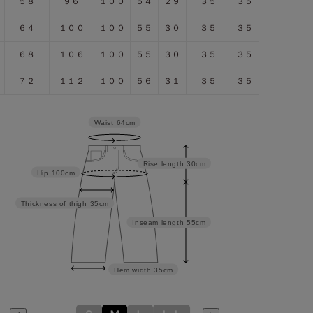
５８
９６
１００
５４
２９
３５
３５
６４
１００
１００
５５
３０
３５
３５
６８
１０６
１００
５５
３０
３５
３５
７２
１１２
１００
５６
３１
３５
３５
Waist
64cm
Rise length
30cm
Hip
100cm
Thickness of thigh
35cm
Inseam length
55cm
Hem width
35cm