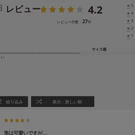
4.2
レビュー
★
5
★
4
27
★
3
レビュー件数：
件
★
2
★
1
サイズ感
きい
絞り込み
表示：新しい順
形は可愛いですが…