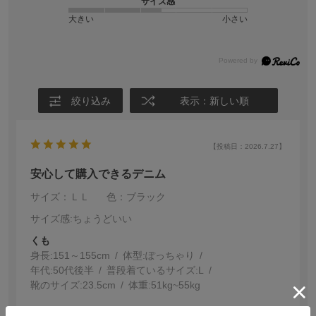
サイズ感
大きい
小さい
絞り込み
表示：新しい順
【投稿日：2026.7.27】
安心して購入できるデニム
サイズ：ＬＬ
色：ブラック
サイズ感
:ちょうどいい
くも
身長:
151～155cm
体型:
ぽっちゃり
年代:
50代後半
普段着ているサイズ:
L
靴のサイズ:
23.5cm
体重:
51kg~55kg