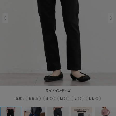
ライトインディゴ
在庫：
ＳＳ △
Ｓ 〇
Ｍ 〇
Ｌ 〇
ＬＬ 〇