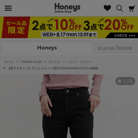
Look
ホーム
>
CINEMA CLUB
>
ボトムス
>
パンツ・スキニー
>
【股下６６ｃｍ】デニムスキニー(股下60/63/66/69/72/75cm展開)
1 | 31