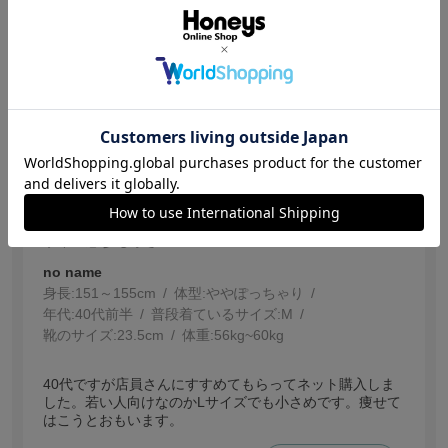
一年中着ています。細すぎず太すぎず、快適ですさ
参考になった
0
【投稿日：2026.6.24】
若向けのパンツ
サイズ：Ｌ
色：ブラック
サイズ感
:少し小さい
no name
身長:
151～155cm
体型:
ぽっちゃり
年代:
40代前半
普段着ているサイズ:
M
靴のサイズ:
23.5cm
体重:
56kg~60kg
40代ですが店員さんにすすめてもらってネット購入しま
した。若い人向けなのかLサイズでも小さめです。痩せて
はこうとおもいます。