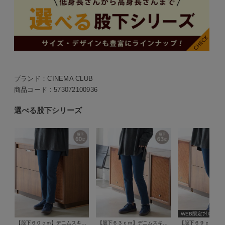
ブランド：
CINEMA CLUB
商品コード :
573072100936
選べる股下シリーズ
WEB限定ｻｲｽﾞ[3L]
【股下６０ｃｍ】デニムスキニー(股下60/63/66/69/72/75cm展開)
【股下６３ｃｍ】デニムスキニー(股下60/63/66/69/72/75cm展開)