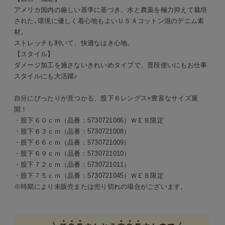
アメリカ国内の厳しい基準に基づき、水と農薬を極力抑えて栽培
された､環境に優しく着心地もよいＵＳＡコットン混のデニム素
材。
ストレッチも利いて、快適なはき心地。
【スタイル】
ダメージ加工を施さないきれいめタイプで、普段使いにもお仕事
スタイルにも大活躍♪
自分にぴったりが見つかる、股下６レングス×豊富なサイズ展
開！
・股下６０ｃｍ（品番：5730721086）ＷＥＢ限定
・股下６３ｃｍ（品番：5730721008）
・股下６６ｃｍ（品番：5730721009）
・股下６９ｃｍ（品番：5730721010）
・股下７２ｃｍ（品番：5730721011）
・股下７５ｃｍ（品番：5730721045）ＷＥＢ限定
※時期により未販売または売り切れの場合がございます。