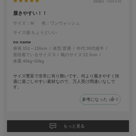
【投稿日：2026.5.6】
履きやすい！！
サイズ：Ｍ
色：ワンウォッシュ
サイズ感
:ちょうどいい
no name
身長:
151～155cm
体型:
普通
年代:
30代後半
普段着ているサイズ:
S
靴のサイズ:
22.5cm
体重:
46kg~50kg
サイズ豊富で非常に有り難いです。何より履きやすく快
適に過ごしやすい素材なので、万人受け間違いなしで
す。
参考になった
0
もっと見る