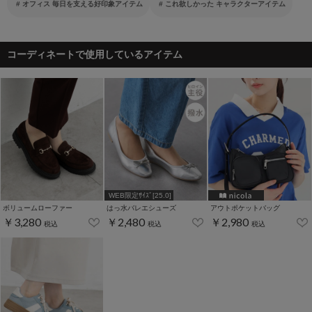
オフィス 毎日を支える好印象アイテム
これ欲しかった キャラクターアイテム
コーディネートで使用しているアイテム
WEB限定ｻｲｽﾞ[25.0]
ボリュームローファー
はっ水バレエシューズ
アウトポケットバッグ
￥3,280
￥2,480
￥2,980
税込
税込
税込