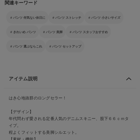
関連キーワード
パンツ 何気ない休日に
パンツ ストレッチ
パンツ 小さいサイズ
きれいめ パンツ
パンツ 美脚
パンツ スタッフおすすめ
パンツ 選ぶならこれ
パンツ セットアップ
アイテム説明
はき心地抜群のロングセラー！
【デザイン】
年代問わず愛される定番人気のデニムスキニー、股下６６ｃｍタ
イプ。
程よくフィットする美脚シルエット。
【素材・機能】