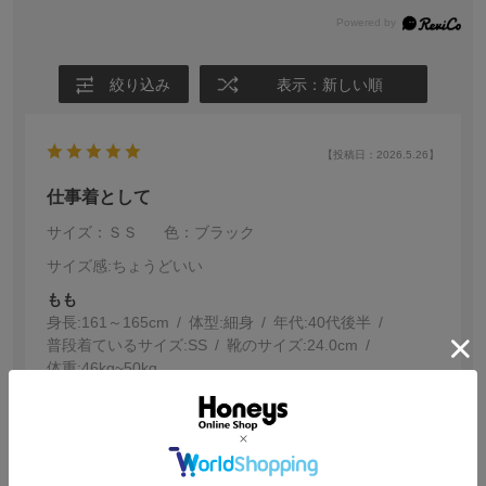
絞り込み
表示：新しい順
【投稿日：2026.5.26】
仕事着として
サイズ：ＳＳ
色：ブラック
サイズ感
:ちょうどいい
もも
身長:
161～165cm
体型:
細身
年代:
40代後半
普段着ているサイズ:
SS
靴のサイズ:
24.0cm
体重:
46kg~50kg
スキニーが好きで前回色違いのネイビーを初めて購入し
たところ履き心地とラインがとてもキレイで気に入った
ので再度購入