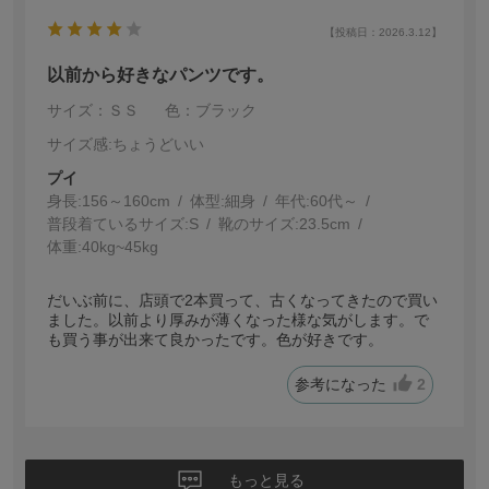
【投稿日：2026.3.12】
以前から好きなパンツです。
サイズ：ＳＳ
色：ブラック
サイズ感
:ちょうどいい
プイ
身長:
156～160cm
体型:
細身
年代:
60代～
普段着ているサイズ:
S
靴のサイズ:
23.5cm
体重:
40kg~45kg
だいぶ前に、店頭で2本買って、古くなってきたので買い
ました。以前より厚みが薄くなった様な気がします。で
も買う事が出来て良かったです。色が好きです。
参考になった
2
もっと見る