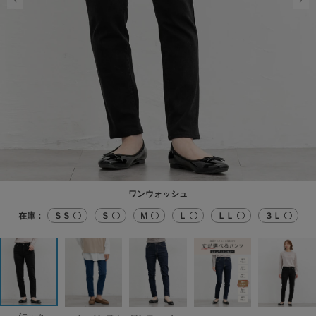
ワンウォッシュ
在庫：
ＳＳ 〇
Ｓ 〇
Ｍ 〇
Ｌ 〇
ＬＬ 〇
３Ｌ 〇