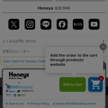
よくあるお問い合わせ
営業日カレンダー
店舗検索
GLOBAL GUIDE（海外からご利用のお客様）
当サイトでは、サイトの利便性向上のため、クッキー(Cookie)を使
会社概要
特定取引に関する表記
個人情報保護方針
用しています。詳しくは「
プライバシーポリシー
」をご覧くださ
©2009 HONEYS CO., LTD. All Rights Reserved.
い。
OK