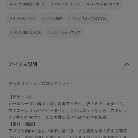
パンツ 何気ない休日に
パンツ ストレッチ
パンツ 小さいサイズ
きれいめ パンツ
パンツ 美脚
パンツ スタッフおすすめ
パンツ 選ぶならこれ
パンツ セットアップ
アイテム説明
すっきりフィットのロングセラー！
【デザイン】
オールシーズン着用可能な定番アイテム、股下６９ｃｍタイプ。
スキニーよりもややピッタリとしたシルエットながら、ストレッ
チが利いた生地で、楽に美脚に見せてはき心地も快適。
【素材・機能】
アメリカ国内の厳しい基準に基づき、水と農薬を極力抑えて栽培
された、環境に優しく着心地もよいＵＳＡコットン混のデニム素