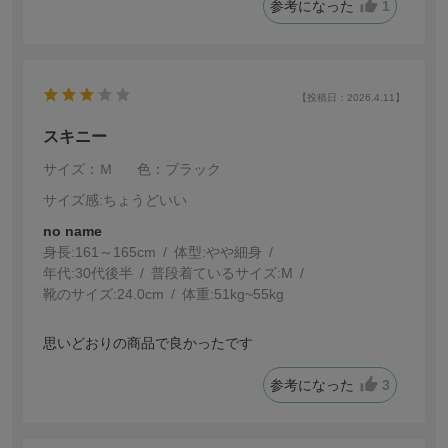
参考になった
1
【投稿日：2026.4.11】
スキニー
サイズ：Ｍ
色：ブラック
サイズ感
:ちょうどいい
no name
身長:
161～165cm
体型:
細身
年代:
30代後半
普段着ているサイズ:
M
靴のサイズ:
24.0cm
体重:
51kg~55kg
思いどおりの商品で良かったです
参考になった
3