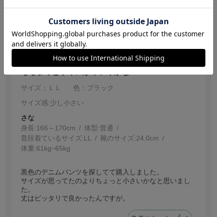
参考になった
1
【投稿日：2026.5.21】
ちちょっとサイズがキツイかな
サイズ：ＬＬ
色：ブラック
サイズ感
:少し小さい
さな
身長:
166～170cm
体型:
普通
普段着ているサイズ:
LL
靴のサイズ:
24.0cm
体重:
61kg~65kg
黒色のデニムパンツを探してて購入しました。
サイズが思ってたのよりちょっと小さいかなと思いまし
た。
丈はピッタリで良かったんですが。