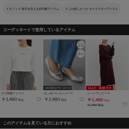
オフィス 毎日を支える好印象アイテム
これ欲しかった キャラクターアイテム
コーディネートで使用しているアイテム
WEB限定ｻｲｽﾞ[25.0]
ロゴ刺繍Ｔシャツ
はっ水バレエシューズ
ニットワンピース
￥1,480
￥2,480
￥1,480
税込
税込
税込
￥2,980
税込
このアイテムを見ている方におすすめ