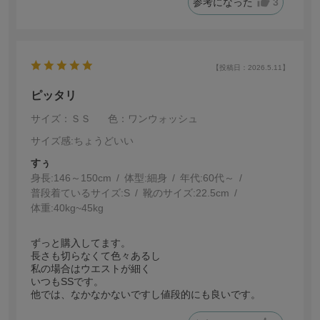
参考になった
3
【投稿日：2026.5.11】
ピッタリ
サイズ：ＳＳ
色：ワンウォッシュ
サイズ感
:ちょうどいい
すぅ
身長:
146～150cm
体型:
細身
年代:
60代～
普段着ているサイズ:
S
靴のサイズ:
22.5cm
体重:
40kg~45kg
ずっと購入してます。
長さも切らなくて色々あるし
私の場合はウエストが細く
いつもSSです。
他では、なかなかないですし値段的にも良いです。