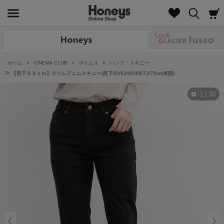
Look
ホーム
>
CINEMA CLUB
>
ボトムス
>
パンツ・スキニー
>
【股下６９ｃｍ】スリムデニムスキニー(股下60/63/66/69/72/75cm展開)
1 | 30