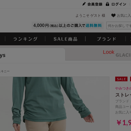
ようこそ ゲスト 様
お気に入
Look
スキニー
みつきの
ストレ
ブランド
商品コード
お気に入
￥1