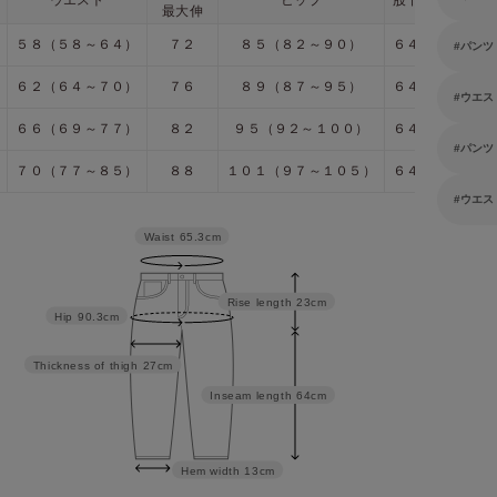
最大伸
５８（５８～６４）
７２
８５（８２～９０）
６４
２２
パンツ
６２（６４～７０）
７６
８９（８７～９５）
６４
２３
ウエス
６６（６９～７７）
８２
９５（９２～１００）
６４
２３
パンツ
７０（７７～８５）
８８
１０１（９７～１０５）
６４
２４
ウエス
Waist
65.3cm
Rise length
23cm
Hip
90.3cm
Thickness of thigh
27cm
Inseam length
64cm
Hem width
13cm