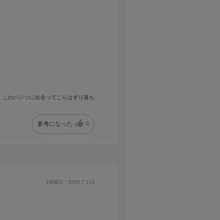
、このパンツに出会ってこらはずり落ち
参考になった
0
【投稿日：2026.7.13】