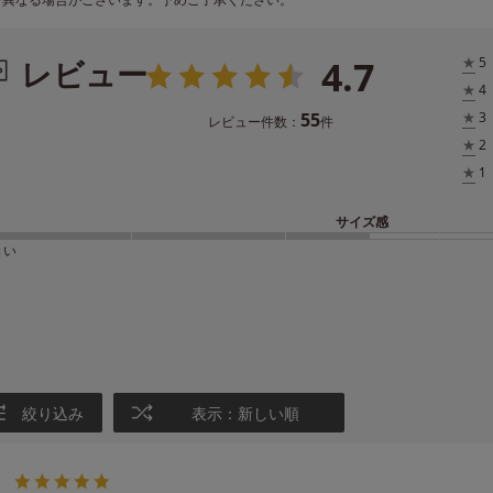
4.7
レビュー
★
5
★
4
55
★
3
レビュー件数：
件
★
2
★
1
サイズ感
きい
絞り込み
表示：新しい順