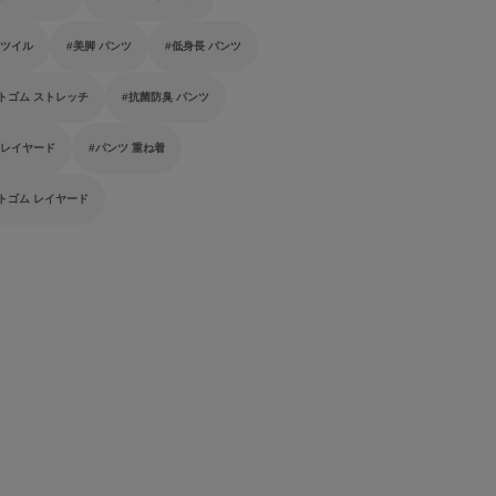
２６
１３
 ツイル
美脚 パンツ
低身長 パンツ
２７
１３
トゴム ストレッチ
抗菌防臭 パンツ
２９
１４
 レイヤード
パンツ 重ね着
３１
１５
トゴム レイヤード