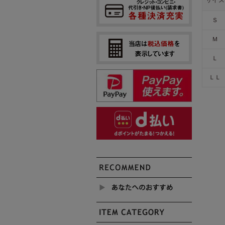
Ｓ
Ｍ
Ｌ
ＬＬ