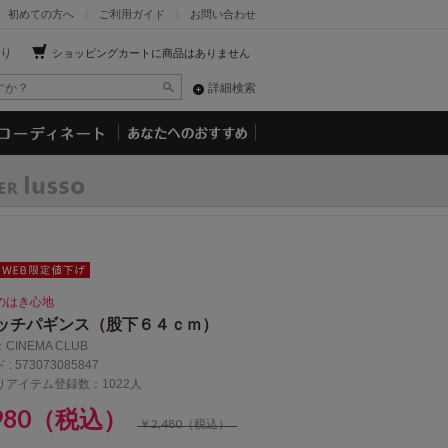
初めての方へ
ご利用ガイド
お問い合わせ
り
ショッピングカートに商品はありません
詳細検索
はき心地
ッチパギンス（股下６４ｃｍ）
：
CINEMA CLUB
 :
573073085847
りアイテム登録数：1022人
,980（税込）
￥2,480（税込）