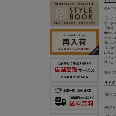
みつき
【デザ
すっき
【素材
優れた
みつき
気にな
【スタ
ゆるニ
ハリコ
ワンピ
自分に
サイズ
サイ
●商品サ
サイズ