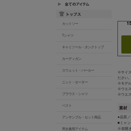
1
カットソー
Tシャツ
キャミソール・タンクトップ
カーディガン
スウェット・パーカー
※サイ
ださい
ニット・セーター
※モデ
※ウエ
ブラウス・シャツ
※ウエ
ベスト
素材
●品質／
アンサンブル・セット商品
■ミャ
※前開
男女兼用アイテム