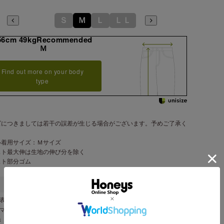
Ｓ
Ｍ
Ｌ
ＬＬ
56cm 49kgRecommended
Ｍ
Find out more on your body
type
ズにつきましては若干の誤差が生じる場合がございます。予めご了承く
。
ル着用サイズ：Ｍサイズ
スト最大伸は生地の伸び分を除く
スト部分ゴム
表地 レーヨン ７８％・ナイロン １８％・ポリウレタン ４％
ンマー製
き・前ポケットみせかけ