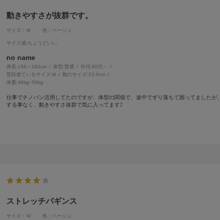
動きやすさが抜群です。
サイズ：Ｍ
色：ベージュ
サイズ感
:ちょうどいい
no name
身長:
156～160cm
体型:
普通
年代:
60代～
普段着ているサイズ:
M
靴のサイズ:
23.0cm
体重:
46kg~50kg
仕事でチノパン活用してたのですが、体型の関係で、途中でずり落ちて困ってましたが
する事なく、動きやすさ抜群で気に入ってます⤴️
ストレッチパギンス
サイズ：Ｍ
色：ベージュ