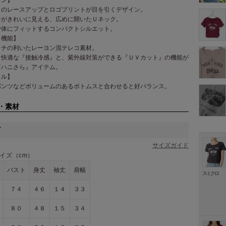
トのレースアップとロゴプリントが目を引くデザイン。
テがきれいに見える、広めに開いたＵネック。
で体にフィットするコンパクトシルエット。
・機能】
ッチの利いたレーヨン混テレコ素材。
り快適な『接触冷感』と、紫外線対策ができる『ＵＶカット』の機能が
『ハニさら』アイテム。
イル】
パンツなどボリュームのあるボトムスと合わせると好バランス。
・素材
ズ
サイズガイド
イズ（cm）
バスト
身丈
袖丈
肩幅
スミクロ
７４
４６
１４
３３
８０
４８
１５
３４