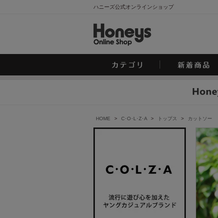
ハニーズ公式オンラインショップ
HOME
>
C･O･L･Z･A
>
トップス
>
カットソー