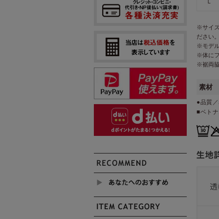
Ｌ
※サイ
ださい
※モデ
※体に
※裾両
素材
●品質／
■ベト