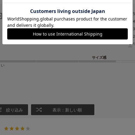
4.3
レビュー
★
5
★
4
3
★
3
レビュー件数：
件
★
2
★
1
サイズ感
きい
絞り込み
表示：新しい順