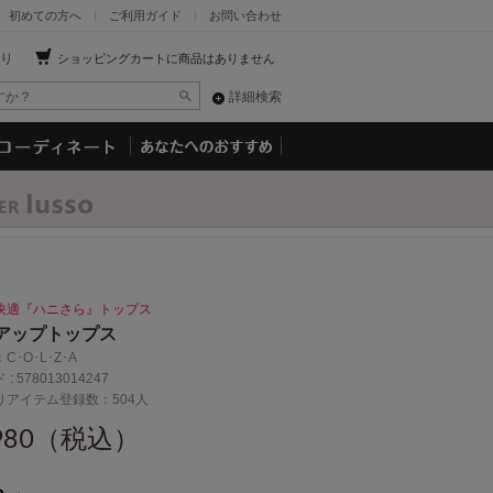
初めての方へ
ご利用ガイド
お問い合わせ
り
ショッピングカートに商品はありません
詳細検索
快適『ハニさら』トップス
アップトップス
：
C･O･L･Z･A
 :
578013014247
りアイテム登録数：504人
,980（税込）