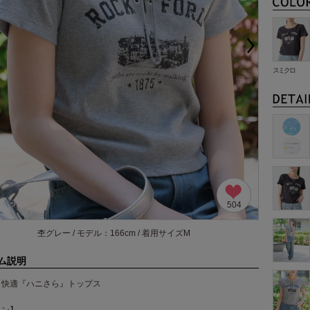
スミクロ
504
杢グレー / モデル：166cm / 着用サイズM
ム説明
り快適『ハニさら』トップス
イン】