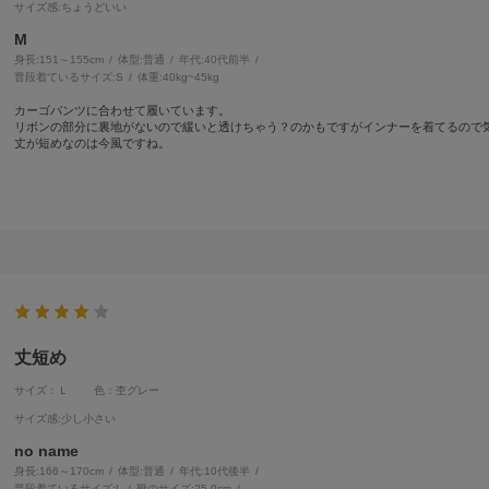
サイズ感
:ちょうどいい
M
身長:
151～155cm
体型:
普通
年代:
40代前半
普段着ているサイズ:
S
体重:
40kg~45kg
カーゴパンツに合わせて履いています。
リボンの部分に裏地がないので緩いと透けちゃう？のかもですがインナーを着てるので
丈が短めなのは今風ですね。
丈短め
サイズ：Ｌ
色：杢グレー
サイズ感
:少し小さい
no name
身長:
166～170cm
体型:
普通
年代:
10代後半
普段着ているサイズ:
L
靴のサイズ:
25.0cm