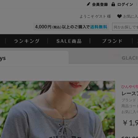
ようこそ ゲスト 様
お気に入
Look
ひんやり
レース
ブランド
商品コード
お気に入
￥1