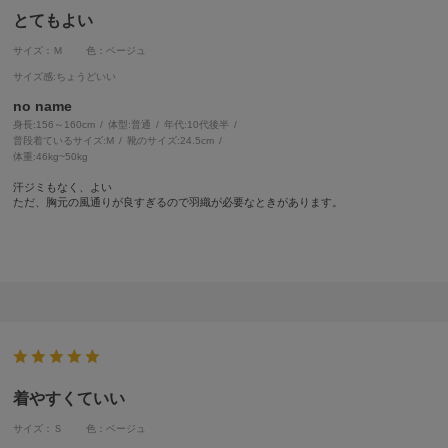
とてもよい
サイズ：Ｍ
色：ベージュ
サイズ感
:ちょうどいい
no name
身長:
156～160cm
体型:
普通
年代:
10代後半
普段着ているサイズ:
M
靴のサイズ:
24.5cm
体重:
46kg~50kg
汗ジミもなく、よい
ただ、胸元の風通りが良すぎるので羽織が必要なときがあります。
着やすくていい
サイズ：Ｓ
色：ベージュ