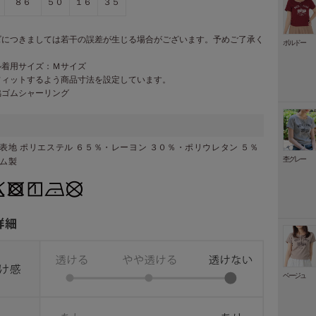
８６
５０
１６
３５
ズにつきましては若干の誤差が生じる場合がございます。予めご了承く
ボルドー
。
ル着用サイズ：Ｍサイズ
フィットするよう商品寸法を設定しています。
脇ゴムシャーリング
表地 ポリエステル ６５％・レーヨン ３０％・ポリウレタン ５％
杢グレー
ナム製
ベージュ