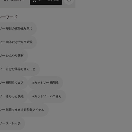
キーワード
ソー 毎日の紫外線対策に
ソー 着るだけでＵＶ対策
ソー ひんやり素材
ソー 汗ばむ季節もさらっと
ソー 機能性ウェア
カットソー 機能性
ソー さらっと快適
カットソー ハニさら
ソー 毎日を支える好印象アイテム
ソー ストレッチ