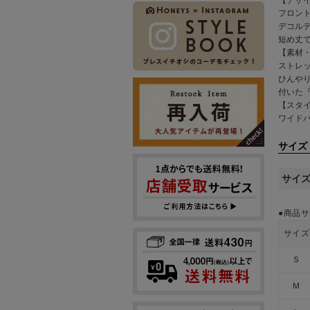
フロン
デコル
短め丈
【素材
ストレ
ひんや
付いた
【スタ
ワイド
サイズ
サイ
●商品サ
サイズ
Ｓ
Ｍ