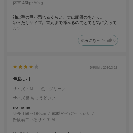
体重:
46kg~50kg
袖は手の甲が隠れるくらい。丈は腰骨のあたり。
ゆったりサイズ。首元まで隠れるのでとても気に入って
ます
参考になった
0
【投稿日：2026.3.22】
色良い！
サイズ：Ｍ
色：グリーン
サイズ感
:ちょうどいい
no name
身長:
156～160cm
体型:
ぽっちゃり
普段着ているサイズ:
M