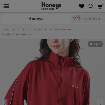
Look
ホーム
>
C･O･L･Z･A
>
トップス
>
スウェット・パーカー
>
ゆるトラックジャケット
1 | 41