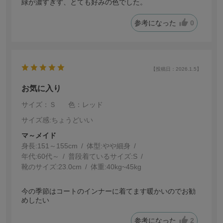
緑が濃すぎず、とても好みの色でした。
参考になった
0
【投稿日：2026.1.5】
お気に入り
サイズ：Ｓ
色：レッド
サイズ感
:ちょうどいい
マ～メイド
身長:
151～155cm
体型:
細身
年代:
60代～
普段着ているサイズ:
S
靴のサイズ:
23.0cm
体重:
40kg~45kg
今の季節はコートのインナーに着てます暖かいのでお勧
めしたい
参考になった
2