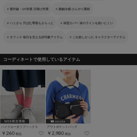
紫外線・UV対策 日焼け対策
接触冷感 ひんやり素材
ハニさら 汗ばむ季節もさらっと
体型カバー 体のラインを拾いにくい
オフィス 毎日を支える好印象アイテム
これ欲しかった キャラクターアイテム
コーディネートで使用しているアイテム
ハイクルー丈リブソックス
アウトポケットバッグ
￥260
￥2,980
税込
税込