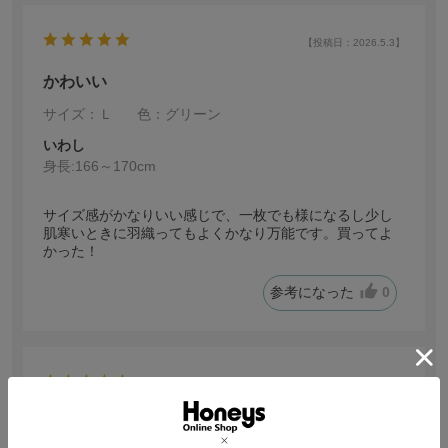
【投稿日：2026.5.3】
かわいい
サイズ：Ｌ
色：グリーン
いわし
身長:
166～170cm
サイズ感がかなりいい感じで、一枚でも様になるし少し
肌寒いときに羽織ってもよくかなり万能です。買ってよ
かった！
参考になった
0
【投稿日：2026.3.30】
家族にも好評でした