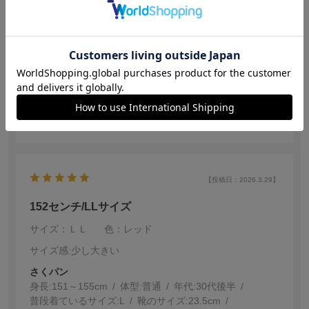
サイズ：Ｓ
色：グリーン
no name
身長:
156～160cm
家族から格好良い服だね、と褒められました。
いつものサイズでちょうど良かったです。
参考になった
0
【投稿日：2026.3.29】
152センチ/LLサイズ
サイズ：ＬＬ
色：レッド
サイズ感
:少し大きい
さくパン
身長:
151～155cm
体型:
普通
年代:
30代後半
普段着ているサイズ:
L
靴のサイズ:
23.5cm