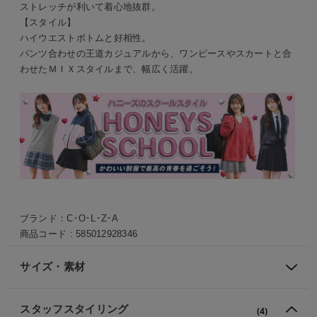
ストレッチが利いて着心地抜群。
【スタイル】
ハイウエストボトムと好相性。
パンツ合わせの王道カジュアルから、ワンピースやスカートと合
わせたＭＩＸスタイルまで、幅広く活躍。
ブランド：
C･O･L･Z･A
商品コード :
585012928346
サイズ・素材
スタッフスタイリング
(4)