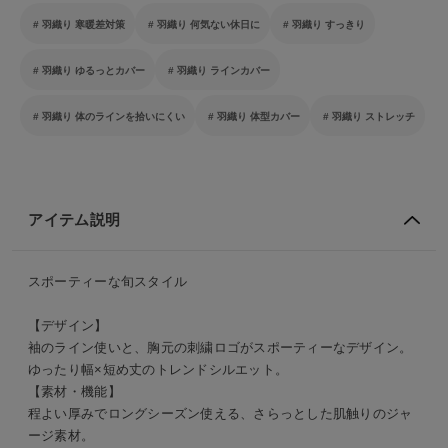
羽織り 寒暖差対策
羽織り 何気ない休日に
羽織り すっきり
羽織り ゆるっとカバー
羽織り ラインカバー
羽織り 体のラインを拾いにくい
羽織り 体型カバー
羽織り ストレッチ
アイテム説明
スポーティーな旬スタイル
【デザイン】
袖のライン使いと、胸元の刺繍ロゴがスポーティーなデザイン。
ゆったり幅×短め丈のトレンドシルエット。
【素材・機能】
程よい厚みでロングシーズン使える、さらっとした肌触りのジャ
ージ素材。