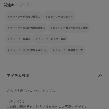
関連キーワード
カットソー 何気ない休日に
カットソー カジュアル
カットソー 毎日の紫外線対策に
カットソー 着るだけでＵＶ対策
カットソー 肌触り
カットソー ひんやり素材
カットソー 汗ばむ季節もさらっと
カットソー 機能性ウェア
アイテム説明
さらり快適『ハニさら』トップス
【デザイン】
二の腕の華奢見えも叶うフリル袖が大人可愛いデザイン。