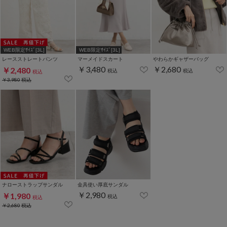
WEB限定ｻｲｽﾞ[3L]
WEB限定ｻｲｽﾞ[3L]
レースストレートパンツ
マーメイドスカート
わらかギャザーバッグ
￥3,480
￥2,680
￥2,480
税込
税込
税込
￥3,980
税込
ナローストラップサンダル
金具使い厚底サンダル
￥2,980
￥1,980
税込
税込
￥2,680
税込