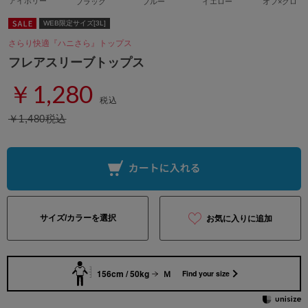
アイボリー
ブラック
ブルー
イエロー
オフ×クロ
WEB限定サイズ[3L]
さらり快適『ハニさら』トップス
フレアスリーブトップス
￥1,280
税込
￥1,480税込
サイズ/カラーを選択
お気に入りに追加
156cm / 50kg
Ｍ
Find your size