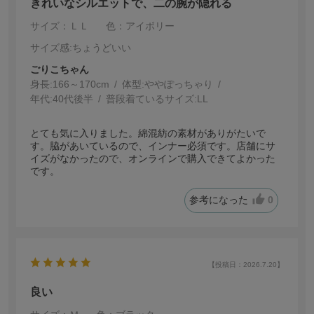
きれいなシルエットで、二の腕が隠れる
サイズ：ＬＬ
色：アイボリー
サイズ感
:ちょうどいい
ごりこちゃん
身長:
166～170cm
体型:
ぽっちゃり
年代:
40代後半
普段着ているサイズ:
LL
とても気に入りました。綿混紡の素材がありがたいで
す。脇があいているので、インナー必須です。店舗にサ
イズがなかったので、オンラインで購入できてよかった
です。
参考になった
0
【投稿日：2026.7.20】
良い