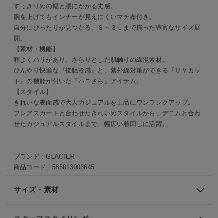
すっきりめの幅と腰にかかる丈感。
腕を上げてもインナーが見えにくいマチ布付き。
自分にぴったりが見つかる、Ｓ～３Ｌまで揃った豊富なサイズ展
開。
【素材・機能】
程よくハリがあり、さらりとした肌触りの綿混素材。
ひんやり快適な『接触冷感』と、紫外線対策ができる『ＵＶカッ
ト』の機能が付いた『ハニさら』アイテム。
【スタイル】
きれいな表面感で大人カジュアルを上品にワンランクアップ。
フレアスカートと合わせたきれいめスタイルから、デニムと合わ
せたカジュアルスタイルまで、幅広い着回しに活躍。
ブランド：
GLACIER
商品コード :
585013003645
サイズ・素材