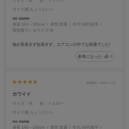
サイズ：Ｍ
色：ブラック
サイズ感
:ちょうどいい
no name
身長:
161～165cm
体型:
普通
年代:
50代前半
普段着ているサイズ:
M
袖が長過ぎず短過ぎず、エアコンの中でも快適でした!
参考になった
0
【投稿日：2026.7.17】
カワイイ
サイズ：Ｍ
色：イエロー
サイズ感
:ちょうどいい
no name
身長:
146～150cm
体型:
普通
年代:
40代後半