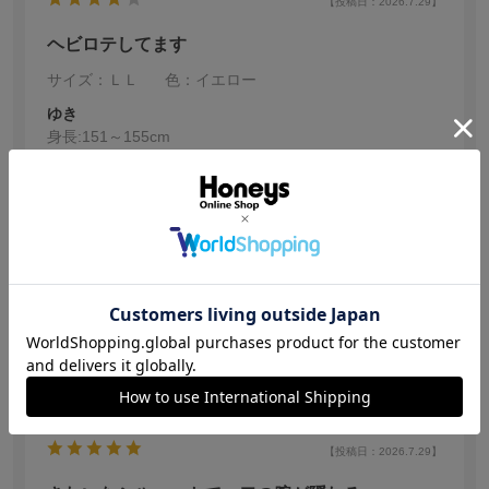
【投稿日：2026.7.29】
ヘビロテしてます
サイズ：ＬＬ
色：イエロー
ゆき
身長:
151～155cm
綿混なのでサラッとして着やすいです。
LLサイズを購入しましたが、少しゆったり
めで肌に張りつかずに着れました。
ブルーとイエローを購入しましたが、ブルーの方は脇に
繊維がべったり付いてしまったので星1つマイナスしまし
続きを読む
た。
参考になった
0
【投稿日：2026.7.29】