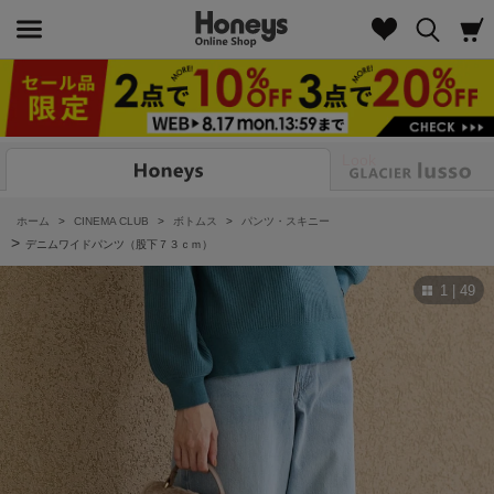
Look
ホーム
>
CINEMA CLUB
>
ボトムス
>
パンツ・スキニー
>
デニムワイドパンツ（股下７３ｃｍ）
1 | 49