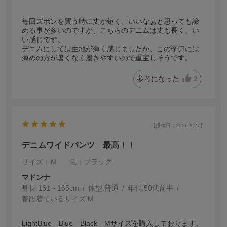
毎回ズボンを買う時に丈が短く、いいなぁと思っても諦
める事が多いのですが、こちらのデニムは丈も長く、い
い感じです。
デニムにしては生地が薄く感じましたが、この季節には
薄めの方が暑くなく履きやすいので重宝しそうです。
参考になった
2
【投稿日：2026.3.27】
デニムワイドパンツ 最高！！
サイズ：Ｍ
色：ブラック
マドンナ
身長:
161～165cm
体型:
普通
年代:
50代前半
普段着ているサイズ:
M
LightBlue Blue Black Mサイズを購入しております。