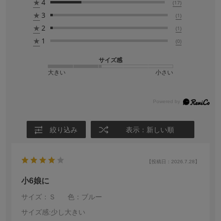
★
4
(17)
★
3
(1)
★
2
(1)
★
1
(0)
サイズ感
大きい
小さい
絞り込み
表示：新しい順
【投稿日：2026.7.28】
小6娘に
サイズ：Ｓ
色：ブルー
サイズ感
:少し大きい