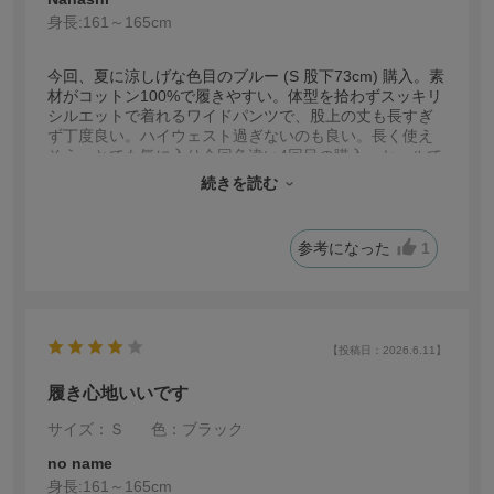
身長:
161～165cm
今回、夏に涼しげな色目のブルー (S 股下73cm) 購入。素
材がコットン100%で履きやすい。体型を拾わずスッキリ
シルエットで着れるワイドパンツで、股上の丈も長すぎ
ず丁度良い。ハイウェスト過ぎないのも良い。長く使え
そう。とても気に入り今回色違い4回目の購入。セールで
嬉しかった。昨年からライトインディゴ、ブラック、ビ
続きを読む
ンテージブルーを購入しましたが全て気に入ってます。
デニム製品ならではの特色、色目により生地の分厚さの
違いや染色、加工の過程での個体差、長さ、丈の微妙な
参考になった
1
違いなど全部楽しんで着用してます。
【投稿日：2026.6.11】
履き心地いいです
サイズ：Ｓ
色：ブラック
no name
身長:
161～165cm