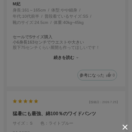
M妃
身長:
161～165cm
体型:
細身
年代:
10代前半
普段着ているサイズ:
SS
靴のサイズ:
24.5cm
体重:
40kg~45kg
セールでSサイズ購入
小6身長163センチでウエストや大きい
股下75センチくらい展開も作ってほしいです！
今の子は足が長いのでぜひお願いします☆
続きを読む
デザインとカラー履き心地は気に入って着用しています
(*^^*)
参考になった
0
【投稿日：2026.7.25】
猛暑にも最強、綿100％のワイドパンツ
サイズ：Ｓ
色：ライトブルー