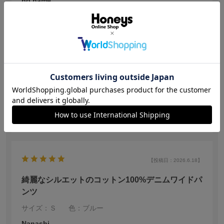
no name
身長:
161～165cm
ライトブルー、S購入。夏は薄色のデニムワイドパンツが
◯。同種別色は複数持ってますが、涼しげなライトブル
ーがこのシーズン１番活躍中。最近の猛暑の日々を快適
に過ごせてます。生地もペラペラではなく適度な厚みも
あり丈夫。それでいてサラッと肌触りが良いのは綿100%
自然素材と足周りにぴたっとくっつかないワイドパンツ
続きを読む
の風通しの良さ。縫製もきっちり。サイズ感は、今回届
いたお品はイロチで既に購入したパンツ達と比べ、ウエ
スト周りがデカめでしたがベルトで調節するので問題な
参考になった
0
し。デニムは製品ごとの個体差と個性を楽しむようにし
ています。デニムは基本オールシーズンいけるので、冬
場は厚手のタイツとかスパッツゴロゴロ着込んでブーツ
など冬靴履けば充分いけるだろう...と思ってます。
【投稿日：2026.6.18】
綺麗なシルエットのコットン100%デニムワイドパ
ンツ
サイズ：Ｓ
色：ブルー
Nanashi