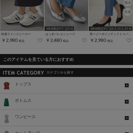
WEB限定ｻｲｽﾞ[25.0]
WEB限定ｻｲｽﾞ[24.5,25.0,25.5]
快適ラインスニーカー
はっ水バレエシューズ
美ージーポインテッドトゥパンプス
￥2,980
￥2,480
￥2,980
税込
税込
税込
このアイテムを見ている方におすすめ
トップス
ボトムス
ワンピース
セットアップ