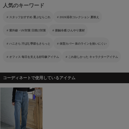
人気のキーワード
スタッフおすすめ 選ぶならこれ
2026浴衣コレクション 夏映え
紫外線・UV対策 日焼け対策
接触冷感 ひんやり素材
ハニさら 汗ばむ季節もさらっと
体型カバー 体のラインを拾いにくい
オフィス 毎日を支える好印象アイテム
これ欲しかった キャラクターアイテム
コーディネートで使用しているアイテム