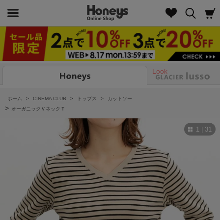
Look
ホーム
>
CINEMA CLUB
>
トップス
>
カットソー
>
オーガニックＶネックＴ
1 | 31