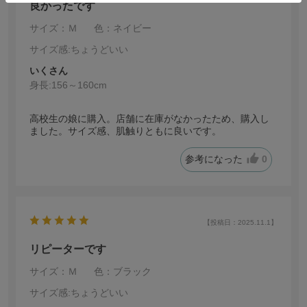
良かったです
サイズ：Ｍ
色：ネイビー
サイズ感
:ちょうどいい
いくさん
身長:
156～160cm
高校生の娘に購入。店舗に在庫がなかったため、購入し
ました。サイズ感、肌触りともに良いです。
参考になった
0
【投稿日：2025.11.1】
リピーターです
サイズ：Ｍ
色：ブラック
サイズ感
:ちょうどいい