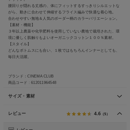
腰回りが隠れる丈感の、体にフィットするすっきりシルエットな
がら、動きに合わせて伸縮するフライス編みで快適な着心地。
合わせやすい無地＆人気のボーダー柄のカラーバリエーション。
【素材・機能】
３年以上農薬や化学肥料を使用していない農地で栽培された、環
境に優しく肌触りもよいオーガニックコットン１００％素材。
【スタイル】
どんなボトムスにも合い、１枚ではもちろんインナーとしても、
毎日大活躍。
ブランド：
CINEMA CLUB
商品コード :
612011964548
サイズ・素材
4.6
レビュー
（5）
レビュー