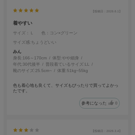
【投稿日：2026.6.1】
着やすい
サイズ：Ｌ
色：コン×グリーン
サイズ感
:ちょうどいい
みん
身長:
166～170cm
体型:
細身
年代:
30代後半
普段着ているサイズ:
LL
靴のサイズ:
25.5cm~
体重:
51kg~55kg
色も着心地も良くて、サイズもぴったりで買ってよかっ
たです。
参考になった
0
【投稿日：2026.3.4】