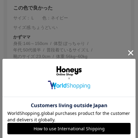
この色で良かった
サイズ：Ｌ
色：ネイビー
サイズ感
:ちょうどいい
かずママ
身長:
146～150cm
体型:
ぽっちゃり
年代:
50代後半
普段着ているサイズ:
L
靴のサイズ:
23.0cm
体重:
56kg~60kg
思ってたより生地が柔らかくて、何度か着たら伸びそう
かな〜と思いました。実際はまだ、どうかはわかりませ
ん。
参考になった
0
【投稿日：2026.1.6】