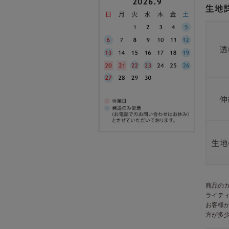
商品の
ライテ
お客様
方が多