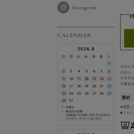
1
※サイ
ださい
※モデ
※身丈
素材
●品質／
■ミャ