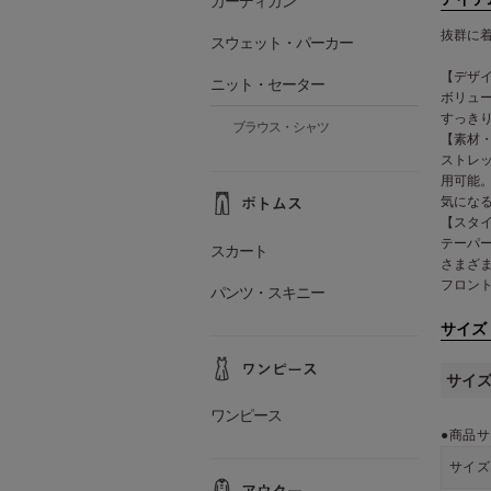
カーディガン
抜群に
スウェット・パーカー
【デザ
ニット・セーター
ボリュ
すっき
ブラウス・シャツ
【素材
ストレ
用可能
気にな
【スタ
テーパ
スカート
さまざ
フロン
パンツ・スキニー
サイズ
サイ
ワンピース
●商品サ
サイズ