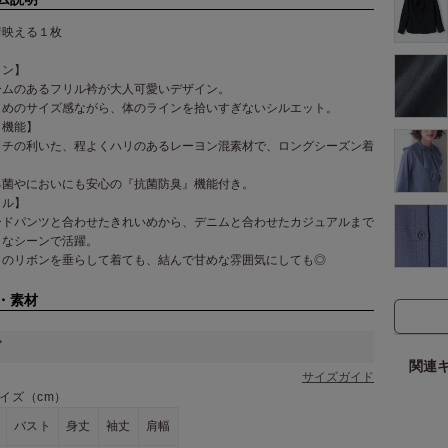
着映える１枚
イン】
ームのあるフリル衿が大人可愛いデザイン。
りめのサイズ感ながら、体のラインを拾いすぎないシルエット。
・機能】
ッチの利いた、程よくハリのあるレーヨン混素材で、ロングシーズン着
。
る菌やにおいにも安心の『抗菌防臭』機能付き。
イル】
ードパンツと合わせたきれいめから、デニムと合わせたカジュアルまで
まなシーンで活躍。
トのリボンを垂らして着ても、結んで甘めな雰囲気にしても◎
・素材
ズ
関連
サイズガイド
イズ（cm）
バスト
身丈
袖丈
肩幅