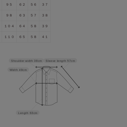
９５
６２
５６
３７
９８
６３
５７
３８
１０４
６４
５８
３９
１１０
６５
５８
４１
Sleeve length
57cm
Shoulder width
38cm
Width
49cm
Length
63cm