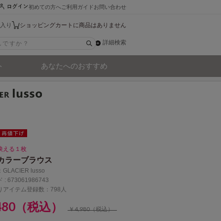
初めての方へ
ご利用ガイド
お問い合わせ
入り
ショッピングカートに商品はありません
詳細検索
ト
あなたへのおすすめ
映える１枚
カラーブラウス
：
GLACIER lusso
 :
673061986743
りアイテム登録数：798人
,480（税込）
￥4,980（税込）