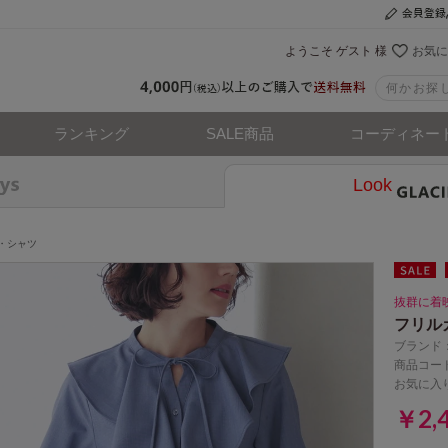
ようこそ ゲスト 様
お気に
ランキング
SALE商品
コーディネー
Look
・シャツ
抜群に着
フリル
ブランド
商品コード
お気に入
￥2