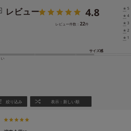
4.8
レビュー
★
5
★
4
22
★
3
レビュー件数：
件
★
2
★
1
サイズ感
きい
絞り込み
表示：新しい順