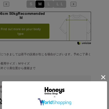
Ｓ
Ｍ
Ｌ
ＬＬ
56cm 50kgRecommended
Ｍ
Find out more on your body
type
ズにつきましては若干の誤差が生じる場合がございます。予めご了承く
。
ル着用サイズ：Ｍサイズ
は衿ぐり肩位置から後裾まで
表地 ポリエステル ７５％・レーヨン ２１％・ポリウレタン ４％
ンマー製