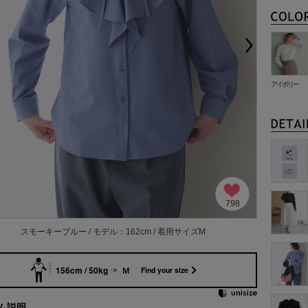
アイボリー
798
スモーキーブルー / モデル：162cm / 着用サイズM
156cm / 50kg
Ｍ
Find your size
ム説明