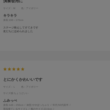
演奏会用に
サイズ：Ｍ
色：アイボリー
キラキラ
身長:
166～170cm
ステージ映えしてすてきです
友だちにほめられました
とにかくかわいいです
サイズ：Ｌ
色：アイボリー
サイズ感
:ちょうどいい
ふみっぺ
身長:
146～150cm
体型:
ぽっちゃり
年代:
50代前半
普段着ているサイズ:
L
靴のサイズ:
23.0cm