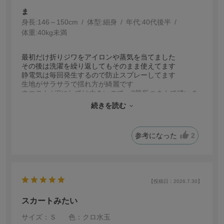
ま
身長:
146～150cm
体型:
細身
年代:
40代後半
体重:
40kg未満
最初だけ折りジワをアイロンや蒸気を当てました
その後は洗濯を繰り返してもそのまま使えてます
静電気は毎回発生するので防止スプレーしてます
生地がサラサラで揺れ方が綺麗です
ウエストがSにしては大きいので、2箇所つまんで縫いま
した
続きを読む
長さは丁度ぴったりで最高です
これくらいの総丈のガウチョパンツやスカートを今後も
販売し続けてほしいです
参考になった
2
色が、もっと明るいベージュやアイボリーがあれば嬉し
いです
【投稿日：2026.7.30】
スカートみたい
サイズ：Ｓ
色：クロ水玉