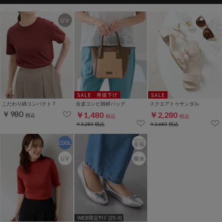
こだわり綿コンパクトＴ
合皮コンビ雑材バッグ
スクエアトゥサンダル
￥980
￥1,480
￥2,280
税込
税込
税込
￥3,280
税込
￥2,680
税込
WEB限定ｻｲｽﾞ[25.0]