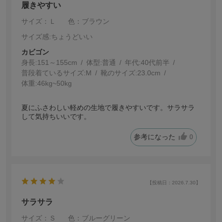
履きやすい
サイズ：Ｌ
色：ブラウン
サイズ感
:ちょうどいい
カビゴン
身長:
151～155cm
体型:
普通
年代:
40代前半
普段着ているサイズ:
M
靴のサイズ:
23.0cm
体重:
46kg~50kg
夏にふさわしい軽めの生地で履きやすいです。サラサラ
して気持ちいいです。
参考になった
0
【投稿日：2026.7.30】
サラサラ
サイズ：Ｓ
色：ブルーグリーン