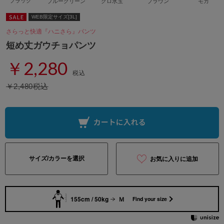
ブラック
ブルーグリーン
クロ水玉
ブラウン
モカ
WEB限定サイズ[3L]
さらっと快適『ハニさら』パンツ
短め丈ガウチョパンツ
￥2,280
税込
￥2,480税込
サイズ/カラーを選択
お気に入りに追加
155cm / 50kg
Ｍ
Find your size