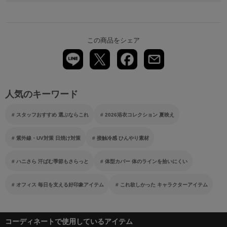
この商品をシェア
人気のキーワード
スタッフおすすめ 選ぶならこれ
2026浴衣コレクション 夏映え
紫外線・UV対策 日焼け対策
接触冷感 ひんやり素材
ハニさら 汗ばむ季節もさらっと
体型カバー 体のラインを拾いにくい
オフィス 毎日を支える好印象アイテム
これ欲しかった キャラクターアイテム
コーディネートで使用しているアイテム