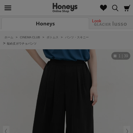
Look
ホーム
>
CINEMA CLUB
>
ボトムス
>
パンツ・スキニー
>
短め丈ガウチョパンツ
1 | 39