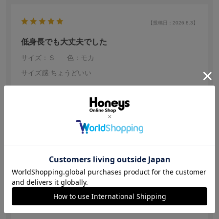
【投稿日：2026.8.3】
低身長でも大丈夫でした
サイズ：Ｓ
色：モカ
サイズ感
:ちょうどいい
no name
身長:
～140㎝
タイトル通り 大丈夫でした。
Sサイズが丁度良かった、モカの色が良いので これから
も使えると思うと買って良かったです。
参考になった
0
【投稿日：2026.8.2】