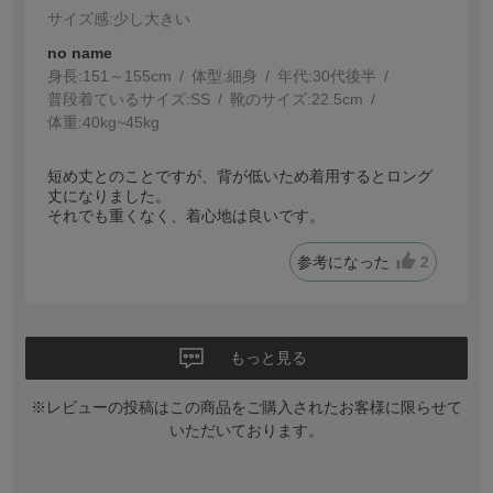
サイズ感
:少し大きい
no name
身長:
151～155cm
体型:
細身
年代:
30代後半
普段着ているサイズ:
SS
靴のサイズ:
22.5cm
体重:
40kg~45kg
短め丈とのことですが、背が低いため着用するとロング
丈になりました。
それでも重くなく、着心地は良いです。
参考になった
2
もっと見る
※レビューの投稿はこの商品をご購入されたお客様に限らせて
いただいております。