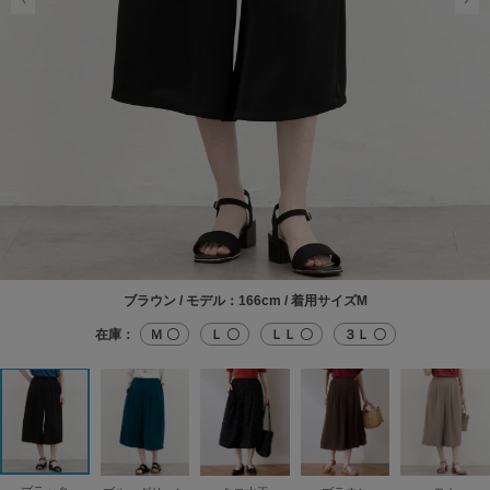
ブラウン / モデル：166cm / 着用サイズM
在庫：
Ｍ 〇
Ｌ 〇
ＬＬ 〇
３Ｌ 〇