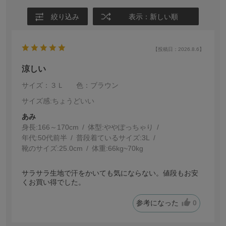
絞り込み
表示：新しい順
【投稿日：2026.8.6】
涼しい
サイズ：３Ｌ
色：ブラウン
サイズ感
:ちょうどいい
あみ
身長:
166～170cm
体型:
ぽっちゃり
年代:
50代前半
普段着ているサイズ:
3L
靴のサイズ:
25.0cm
体重:
66kg~70kg
サラサラ生地で汗をかいても気にならない。値段もお安
くお買い得でした。
参考になった
0