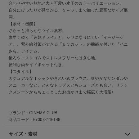
合わせやすい無地と大人可愛い水玉のカラーバリエーション。
自分にぴったりが見つかる、Ｓ～３Ｌまで揃った豊富なサイズ展
開。
【素材・機能】
さらっと滑らかなツイル素材。
素早く乾く『速乾ドライ』と、シワになりにくい『イージーケ
ア』、紫外線対策ができる『ＵＶカット』の機能が付いた『ハニ
さら』アイテム。
後ろウエストゴムでストレスフリーなはき心地。
便利な両サイドポケット付き。
【スタイル】
カジュアルなＴシャツやきれいめブラウス、爽やかなサンダル
スニーカーなど、どんなトップスともシューズとも合い、リラッ
クスシーンからちょっとしたお出かけまで幅広く大活躍♪
ブランド：
CINEMA CLUB
商品コード :
673073116148
サイズ・素材