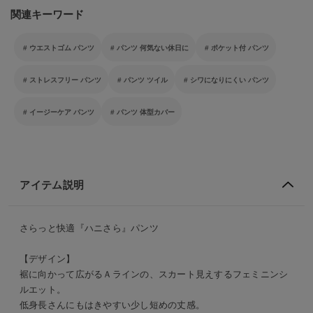
関連キーワード
ウエストゴム パンツ
パンツ 何気ない休日に
ポケット付 パンツ
ストレスフリー パンツ
パンツ ツイル
シワになりにくい パンツ
イージーケア パンツ
パンツ 体型カバー
アイテム説明
さらっと快適『ハニさら』パンツ
【デザイン】
裾に向かって広がるＡラインの、スカート見えするフェミニンシ
ルエット。
低身長さんにもはきやすい少し短めの丈感。