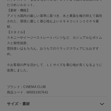
たりめシルエット。
【素材・機能】
アメリカ国内の厳しい基準に基づき、水と農薬を極力抑えて栽培
された、環境に優しく着心地もよいＵＳＡコットン１００％素
材。
【スタイル】
スキニーやイージーストレートパンツなど、カジュアルなボトム
スと相性抜群。
普段使いはもちろん、おうちでのリラックスウェアにもおすす
め。
※お客様の声を活かして、ＬＬサイズを着心地が良くなるように
改善しました。
ブランド：
CINEMA CLUB
商品コード :
685011917641
サイズ・素材