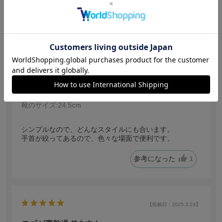
【投稿日：2025.7.20】
シンプル
サイズ：ＬＬ
色：ブラック
サイズ感
:ちょうどいい
あくびちゃん
身長:
156～160cm
体型:
ぽっちゃり
年代:
40代前半
普段着ているサイズ:
LL
靴のサイズ:
24.5cm
シンプルなので、どんなスタイルにも合います。
手首が絞ってあるので、色々な場面で便利です。
参考になった
1
【投稿日：2025.3.23】