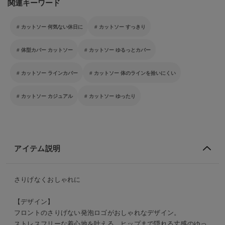
関連キーワード
カットソー 何気ない休日に
カットソー すっきり
体型カバー カットソー
カットソー ゆるっとカバー
カットソー ラインカバー
カットソー 体のラインを拾いにくい
カットソー カジュアル
カットソー ゆったり
アイテム説明
さりげなくおしゃれに
【デザイン】
フロントのさりげない発泡ロゴがおしゃれなデザイン。
ストレスフリーな着心地を叶える、ヒップまで隠れる丈感のゆっ