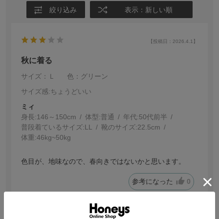
絞り込み
表示：新しい順
【投稿日：2026.4.1】
秋に着る
サイズ：Ｌ
色：グリーン
サイズ感
:ちょうどいい
ミィ
身長:
146～150cm
体型:
普通
年代:
50代前半
普段着ているサイズ:
LL
靴のサイズ:
22.5cm
体重:
46kg~50kg
色目が、地味なので、春向きではないかと思います。
参考になった
0