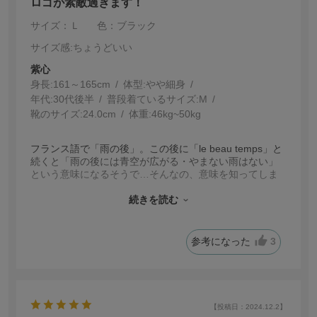
ロゴが素敵過ぎます！
サイズ：Ｌ
色：ブラック
サイズ感
:ちょうどいい
紫心
身長:
161～165cm
体型:
細身
年代:
30代後半
普段着ているサイズ:
M
靴のサイズ:
24.0cm
体重:
46kg~50kg
フランス語で「雨の後」。この後に「le beau temps」と
続くと「雨の後には青空が広がる・やまない雨はない」
という意味になるそうで…そんなの、意味を知ってしま
えば、オシャレ過ぎて買ってしまいますってー！ゲーム
シャツのインナーにしてますけど、寒くなくなってきた
続きを読む
ら1枚で着たいです♪♪
参考になった
3
【投稿日：2024.12.2】