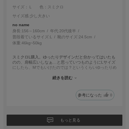
サイズ：Ｌ
色：スミクロ
サイズ感
:少し大きい
no name
身長:
156～160cm
年代:
20代後半
普段着ているサイズ:
L
靴のサイズ:
24.5cm
体重:
46kg~50kg
スミクロL購入。ゆったりデザインだと分かってはいたも
のの、肩幅広いしなぁ…と思っていつものようにLサイズ
にしたら、Mでもいけたのでは？というくらいゆったりめ
でした。笑
でもゆったり大好きだしデザインもいいので、これはこ
続きを読む
れで良しとして着ることにします！
参考になった
0
もっと見る