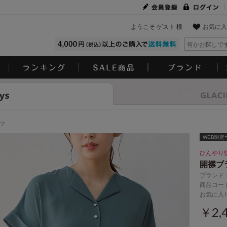
ようこそ ゲスト 様
お気に入
Look
ツ
WEB限定サ
ひんやり
開襟ブ
ブランド
商品コード
お気に入
￥2