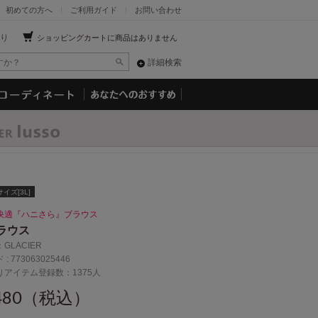
初めての方へ
ご利用ガイド
お問い合わせ
り
ショッピングカートに商品はありません
詳細検索
イズ[3L]
快適『ハニさら』ブラウス
ラウス
：
GLACIER
 :
773063025446
りアイテム登録数：1375人
,480（税込）