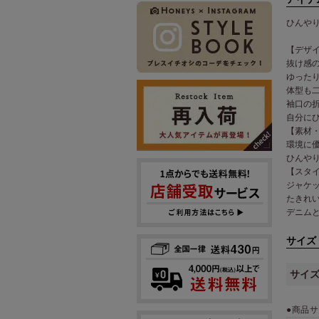
ひんや
【デザ
抜け感
ゆった
体型も
袖口の
自分に
【素材
環境に
ひんや
【スタ
ジャケ
たきれ
デニム
サイズ
サイ
●商品サ