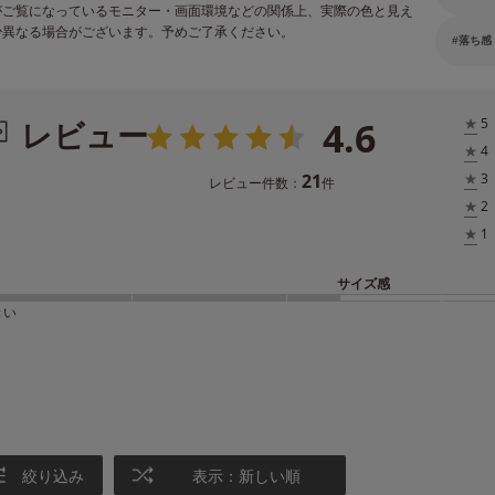
がご覧になっているモニター・画面環境などの関係上、実際の色と見え
少異なる場合がございます。予めご了承ください。
落ち感
4.6
レビュー
★
5
★
4
21
★
3
レビュー件数：
件
★
2
★
1
サイズ感
きい
絞り込み
表示：新しい順