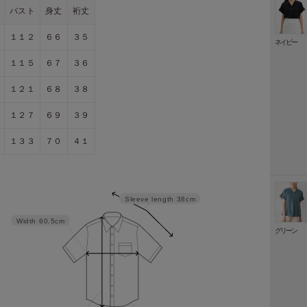
バスト
身丈
裄丈
１１２
６６
３５
ネイビー
１１５
６７
３６
１２１
６８
３８
１２７
６９
３９
１３３
７０
４１
Sleeve length
38cm
Width
60.5cm
グリーン