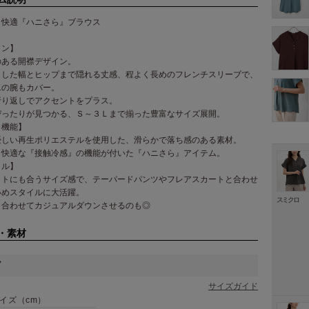
り快適『ハニさら』ブラウス
イン】
のある開襟デザイン。
りした幅とヒップまで隠れる丈感、程よく長めのフレンチスリーブで、
二の腕もカバー。
折り返しでアクセントをプラス。
ぴったりが見つかる、Ｓ～３Ｌまで揃った豊富なサイズ展開。
・機能】
優しい再生ポリエステルを使用した、滑らかで落ち感のある素材。
り快適な『接触冷感』の機能が付いた『ハニさら』アイテム。
イル】
ットにも合うサイズ感で、テーパードパンツやフレアスカートと合わせ
いめスタイルに大活躍。
スミクロ
と合わせてカジュアルダウンさせるのも◎
・素材
ズ
サイズガイド
イズ（cm）