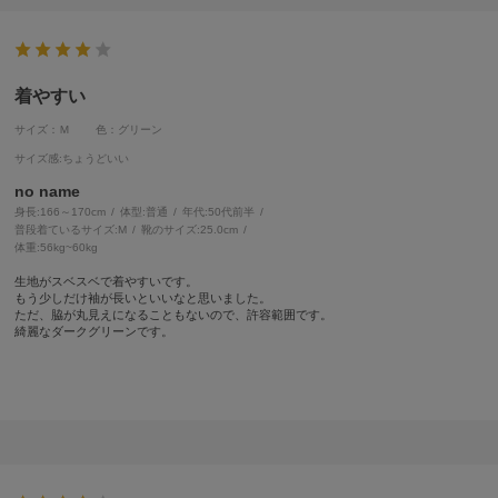
着やすい
サイズ：Ｍ
色：グリーン
サイズ感
:ちょうどいい
no name
身長:
166～170cm
体型:
普通
年代:
50代前半
普段着ているサイズ:
M
靴のサイズ:
25.0cm
体重:
56kg~60kg
生地がスベスベで着やすいです。
もう少しだけ袖が長いといいなと思いました。
ただ、脇が丸見えになることもないので、許容範囲です。
綺麗なダークグリーンです。