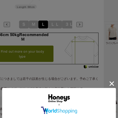
Length
68cm
Ｓ
Ｍ
Ｌ
ＬＬ
３Ｌ
56cm 50kgRecommended
Ｍ
ライトグレ
Find out more on your body
type
ズにつきましては若干の誤差が生じる場合がございます。予めご了承く
。
ル着用サイズ：Ｍサイズ※身丈は衿ぐり肩位置から後裾まで
表地 ポリエステル １００％
ンマー製
ブラウン