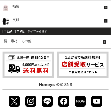
福袋
喪服
柄・素材・その他