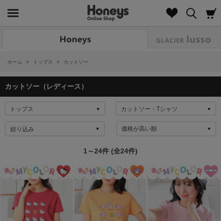
Look
ホーム
>
トップス
>
カットソー
カットソー（レディース）
絞り込み
1～24件 (全24件)