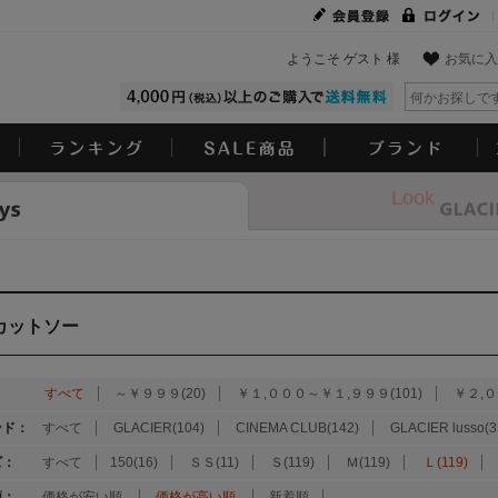
ようこそ ゲスト 様
お気に入
Look
カットソー
：
すべて
～￥９９９(20)
￥１,０００～￥１,９９９(101)
￥２,０
ンド：
すべて
GLACIER(104)
CINEMA CLUB(142)
GLACIER lusso(3
ズ：
すべて
150(16)
ＳＳ(11)
Ｓ(119)
Ｍ(119)
Ｌ(119)
順：
価格が安い順
価格が高い順
新着順