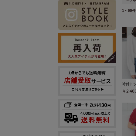
1～60件 
衿付ト
￥2,4