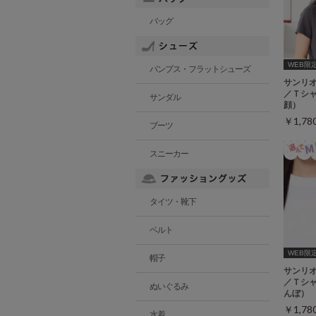
バッグ
WEB限定ｻ
パンプス・フラットシューズ
サンリ
／Ｔシ
サンダル
顔）
￥1,7
ブーツ
スニーカー
タイツ・靴下
ベルト
WEB限定ｻ
帽子
サンリ
／Ｔシ
ぬいぐるみ
んぼ）
￥1,7
水着