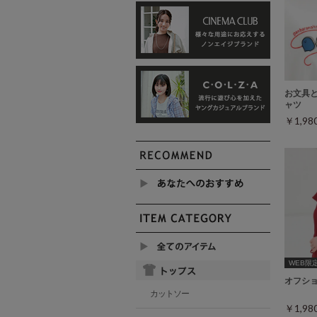
お文具
ャツ
￥1,9
WEB限定ｻ
オフシ
カットソー
￥1,9