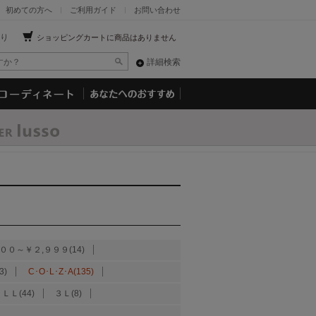
初めての方へ
ご利用ガイド
お問い合わせ
り
ショッピングカートに商品はありません
詳細検索
００～￥２,９９９(14)
3)
C･O･L･Z･A(135)
ＬＬ(44)
３Ｌ(8)