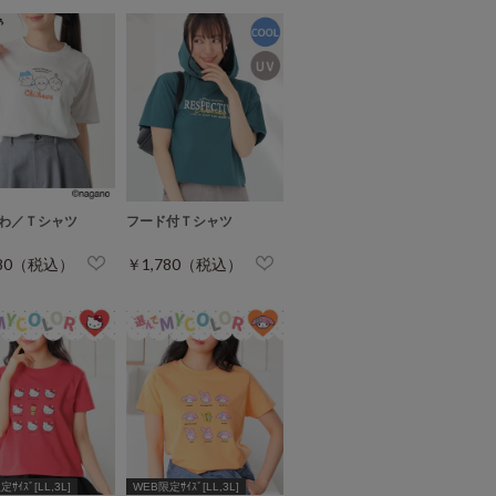
わ／Ｔシャツ
フード付Ｔシャツ
780（税込）
￥1,780（税込）
ｻｲｽﾞ[LL,3L]
WEB限定ｻｲｽﾞ[LL,3L]