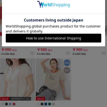
リボンプリントＴシャツ
ロゴＴシャツ
フルーツプリントＴシャツ
￥980
￥980
￥980
税込
税込
税込
￥1,280
税込
￥1,480
税込
￥1,280
税込
WEB限定ｻｲｽﾞ[3L]