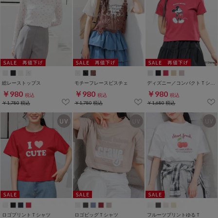
総レーストップス
モチーフレースビスチェ
ディズニー／コンパクトＴシャツ
￥980
￥980
￥980
税込
税込
税込
￥1,780
税込
￥1,780
税込
￥1,680
税込
ロゴプリントＴシャツ
ロゴビッグＴシャツ
フルーツプリントゆるＴ