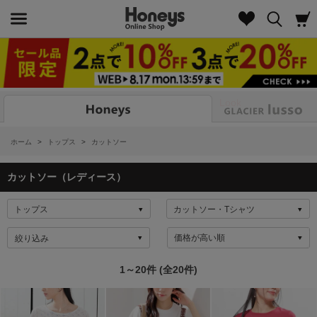
Look
ホーム
>
トップス
>
カットソー
カットソー（レディース）
絞り込み
1～20件 (全20件)