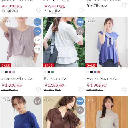
￥2,280
￥2,980
￥2,280
税込
税込
税込
￥3,980
税込
￥2,680
税込
メタルパーツ付トップス
裾フリルトップス
アシメペプラムトップス
￥1,980
￥1,980
￥1,980
税込
税込
税込
￥2,980
税込
￥2,980
税込
￥2,680
税込