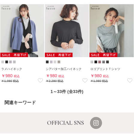
ラメハイネック
シアバター加工ハイネック
ロゴプリントＴシャツ
￥980
￥980
￥980
税込
税込
税込
￥1,980
税込
￥2,280
税込
￥1,980
税込
1～33件 (全33件)
関連キーワード
OFFICIAL SNS