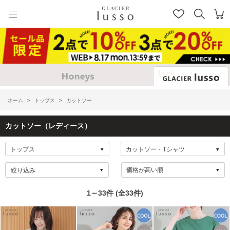
Look
ホーム
>
トップス
>
カットソー
カットソー（レディース）
絞り込み
1～33件 (全33件)