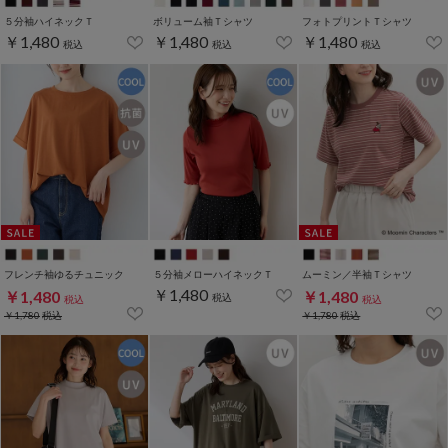
５分袖ハイネックＴ
ボリューム袖Ｔシャツ
フォトプリントＴシャツ
￥1,480
￥1,480
￥1,480
税込
税込
税込
フレンチ袖ゆるチュニック
５分袖メローハイネックＴ
ムーミン／半袖Ｔシャツ
￥1,480
￥1,480
￥1,480
税込
税込
税込
￥1,780
税込
￥1,780
税込