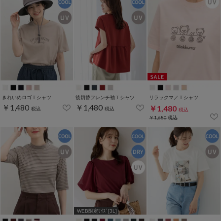
きれいめロゴＴシャツ
後切替フレンチ袖Ｔシャツ
リラックマ／Ｔシャツ
￥1,480
￥1,480
￥1,480
税込
税込
税込
￥1,680
税込
WEB限定ｻｲｽﾞ[3L]