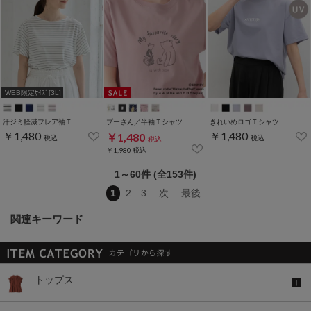
WEB限定ｻｲｽﾞ[3L]
汗ジミ軽減フレア袖Ｔ
プーさん／半袖Ｔシャツ
きれいめロゴＴシャツ
￥1,480
￥1,480
￥1,480
税込
税込
税込
￥1,980
税込
1～60件 (全153件)
1
2
3
次
最後
関連キーワード
トップス