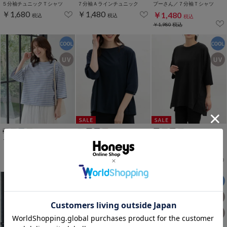
５分袖チュニックＴシャツ
７分袖Ａラインチュニック
プーさん／７分袖Ｔシャツ
￥1,680
￥1,480
￥1,480
税込
税込
税込
￥1,980
税込
７分袖コットンボーダーＴ
７分デザイン袖トップス
７分袖裾タックチュニック
￥1,480
￥1,480
￥1,480
税込
税込
税込
￥1,780
税込
￥1,980
税込