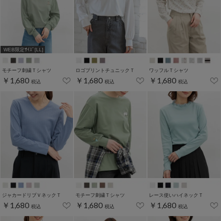
WEB限定ｻｲｽﾞ[LL]
モチーフ刺繍Ｔシャツ
ロゴプリントチュニックＴ
ワッフルＴシャツ
￥1,680
￥1,680
￥1,680
税込
税込
税込
ジャカードリブＶネックＴ
モチーフ刺繍Ｔシャツ
レース使いハイネックＴ
￥1,680
￥1,680
￥1,680
税込
税込
税込