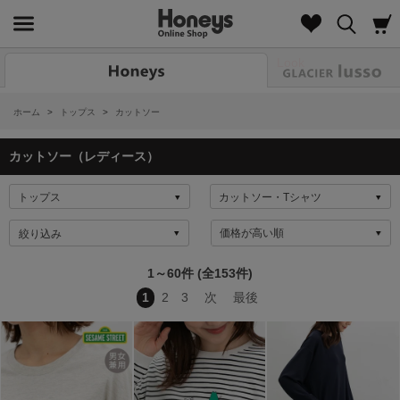
Look
ホーム
>
トップス
>
カットソー
カットソー（レディース）
絞り込み
1～60件 (全153件)
1
2
3
次
最後