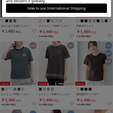
WEB限定ｻｲｽﾞ[3L]
きれいめ７分袖Ｔシャツ
ムーミン／７分袖Ｔシャツ
半袖ポロシャツ
￥1,480
￥1,480
￥1,480
税込
税込
税込
￥1,780
税込
￥1,780
税込
ムーミン／半袖Ｔシャツ
ムーミン／半袖チュニック
遮熱素材カップ付Ｔ
￥1,480
￥1,480
￥1,480
税込
税込
税込
￥1,780
税込
￥1,980
税込
￥1,980
税込