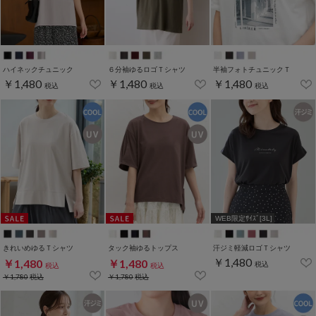
ハイネックチュニック
６分袖ゆるロゴＴシャツ
半袖フォトチュニックＴ
￥1,480
￥1,480
￥1,480
税込
税込
税込
WEB限定ｻｲｽﾞ[3L]
きれいめゆるＴシャツ
タック袖ゆるトップス
汗ジミ軽減ロゴＴシャツ
￥1,480
￥1,480
￥1,480
税込
税込
税込
￥1,780
税込
￥1,780
税込