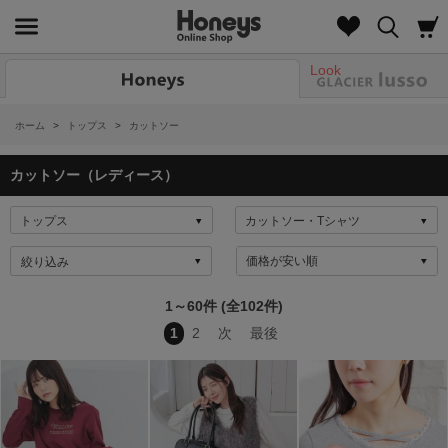
Look
ホーム
>
トップス
>
カットソー
カットソー（レディース）
絞り込み
1～60件 (全102件)
1
2
次
最後