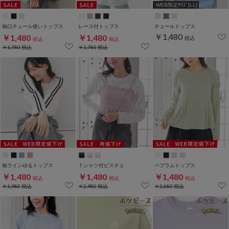
WEB限定ｻｲｽﾞ[LL]
袖口チュール使いトップス
レース付トップス
チュールトップス
￥1,480
￥1,480
￥1,480
税込
税込
税込
￥1,780
税込
￥1,780
税込
袖ラインゆるトップス
Ｔシャツ付ビスチェ
ペプラムトップス
￥1,480
￥1,480
￥1,480
税込
税込
税込
￥1,980
税込
￥2,980
税込
￥2,680
税込