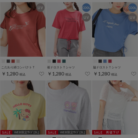
こだわり綿コンパクトＴ
裾ドロストＴシャツ
脇ドロストＴシャツ
￥1,280
￥1,280
￥1,280
税込
税込
税込
WEB限定ｻｲｽﾞ[3L]
WEB限定ｻｲｽﾞ[3L]