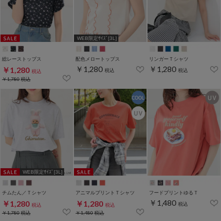
WEB限定ｻｲｽﾞ[3L]
総レーストップス
配色メロートップス
リンガーＴシャツ
￥1,280
￥1,280
￥1,280
税込
税込
税込
￥1,780
税込
WEB限定ｻｲｽﾞ[3L]
チムたん／Ｔシャツ
アニマルプリントＴシャツ
フードプリントゆるＴ
￥1,480
￥1,280
￥1,280
税込
税込
税込
￥1,780
税込
￥1,480
税込