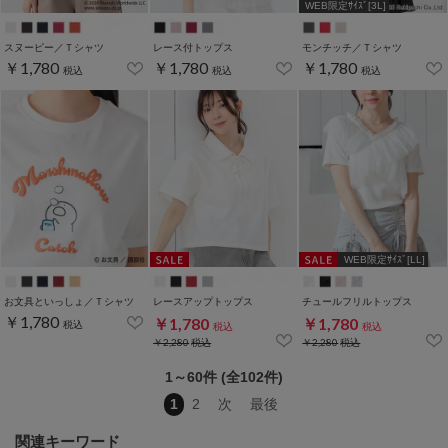
WEB限定ｻｲｽﾞ[3L]
スヌーピー／Ｔシャツ
レース付トップス
モンチッチ／Ｔシャツ
￥1,780
￥1,780
￥1,780
税込
税込
税込
WEB限定ｻｲｽﾞ[LL]
お文具といっしょ／Ｔシャツ
レースアップトップス
チュールフリルトップス
￥1,780
￥1,780
￥1,780
税込
税込
税込
￥2,280
税込
￥2,280
税込
1～60件 (全102件)
1
2
次
最後
関連キーワード