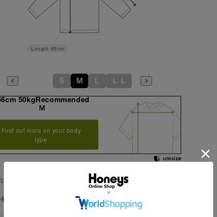
Length
65cm
Ｓ
Ｍ
Ｌ
ＬＬ
56cm 50kgRecommended
Ｍ
Find out more on your body
type
ズにつきましては若干の誤差が生じる場合がございます。予めご了承く
。
ル着用サイズ：Ｍサイズ