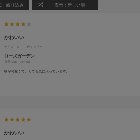
絞り込み
表示：新しい順
かわいい
サイズ：Ｓ
色：マリー
ローズガーデン
身長:
146～150cm
柄が可愛くて、とても気に入っています。
かわいい