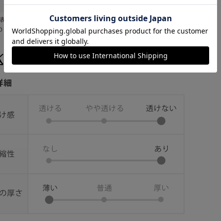
表地 綿 ６０％・ポリエステル ４０％・別布 綿 ６０％・ポリエス
０％