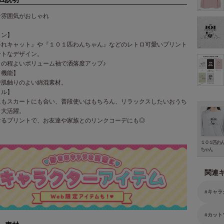
な雰囲気がおしゃれ
イン】
ゃれキャット』や『１０１匹わんちゃん』などのレトロ可愛いプリント
ートなデザイン。
りの程よいボリューム袖で洒落度アップ♪
・機能】
で肌触りのよい綿混素材。
イル】
にもスカートにも合い、普段使いはもちろん、リラックスしたいおうち
も大活躍。
なるプリントで、お友達や家族とのリンクコーデにも◎
１０１匹わ
ちゃん
関連
キャラ
カット