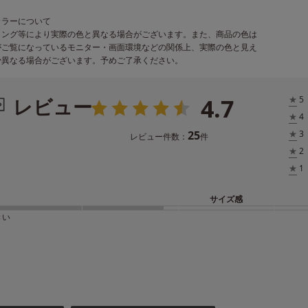
カラーについて
ィング等により実際の色と異なる場合がございます。また、商品の色は
がご覧になっているモニター・画面環境などの関係上、実際の色と見え
少異なる場合がございます。予めご了承ください。
4.7
レビュー
★
5
★
4
25
★
3
レビュー件数：
件
★
2
★
1
サイズ感
きい