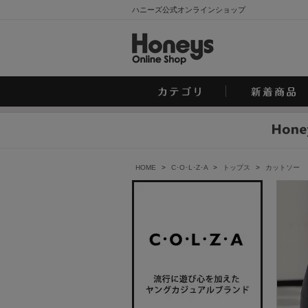
ハニーズ公式オンラインショップ
HOME
>
C･O･L･Z･A
>
トップス
>
カットソー