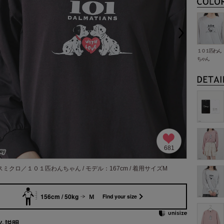
１０１匹わん
ちゃん
681
スミクロ／１０１匹わんちゃん / モデル：167cm / 着用サイズM
156cm / 50kg
Ｍ
Find your size
ム説明