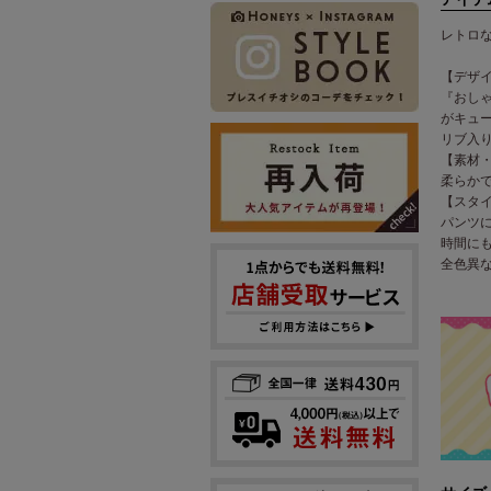
レトロ
【デザ
『おし
がキュ
リブ入
【素材
柔らか
【スタ
パンツ
時間に
全色異