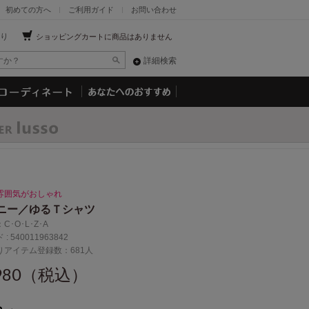
初めての方へ
ご利用ガイド
お問い合わせ
り
ショッピングカートに商品はありません
詳細検索
雰囲気がおしゃれ
ニー／ゆるＴシャツ
：
C･O･L･Z･A
 :
540011963842
りアイテム登録数：681人
,980（税込）