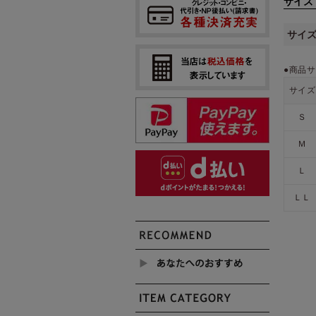
サイズ
サイ
●商品サ
サイズ
Ｓ
Ｍ
Ｌ
ＬＬ