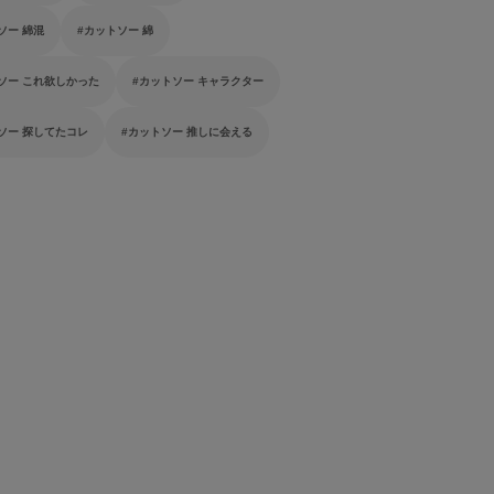
ソー 綿混
カットソー 綿
ソー これ欲しかった
カットソー キャラクター
ソー 探してたコレ
カットソー 推しに会える