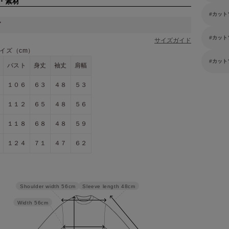
・素材
カット
ズ
カット
サイズガイド
イズ（cm）
カット
バスト
身丈
袖丈
肩幅
１０６
６３
４８
５３
１１２
６５
４８
５６
１１８
６８
４８
５９
１２４
７１
４７
６２
Sleeve length
48cm
Shoulder width
56cm
Width
56cm