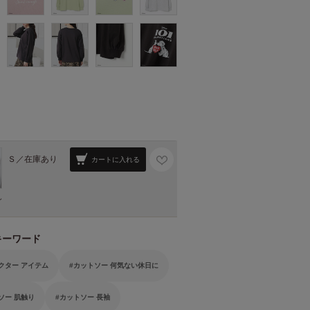
Ｓ／
在庫あり
カートに入れる
ん
キーワード
クター アイテム
カットソー 何気ない休日に
ソー 肌触り
カットソー 長袖