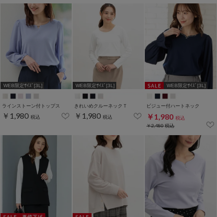
WEB限定ｻｲｽﾞ[3L]
WEB限定ｻｲｽﾞ[3L]
WEB限定ｻｲｽﾞ[3L]
ラインストーン付トップス
きれいめクルーネックＴ
ビジュー付ハートネック
￥1,980
￥1,980
￥1,980
税込
税込
税込
￥2,480
税込