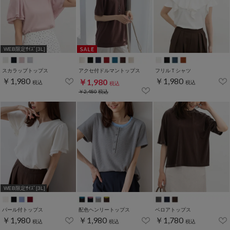
WEB限定ｻｲｽﾞ[3L]
スカラップトップス
アクセ付ドルマントップス
フリルＴシャツ
￥1,980
￥1,980
￥1,980
税込
税込
税込
￥2,480
税込
WEB限定ｻｲｽﾞ[3L]
パール付トップス
配色ヘンリートップス
ベロアトップス
￥1,980
￥1,980
￥1,780
税込
税込
税込