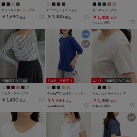
アシメギャザートップス
ロゴプリントＴシャツ
ドルマントップス
￥1,680
￥1,480
￥1,480
税込
税込
税込
￥2,280
税込
WEB限定ｻｲｽﾞ[3L]
WEB限定ｻｲｽﾞ[3L]
スカラップトップス
６分袖アクセ付ドルマントップス
きれいめクルーネックＴ
￥1,480
￥1,480
￥1,480
税込
税込
税込
￥2,680
税込
￥1,780
税込