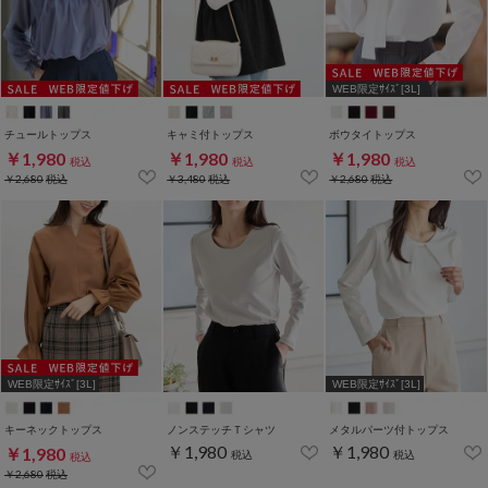
WEB限定ｻｲｽﾞ[3L]
チュールトップス
キャミ付トップス
ボウタイトップス
￥1,980
￥1,980
￥1,980
税込
税込
税込
￥2,680
税込
￥3,480
税込
￥2,680
税込
WEB限定ｻｲｽﾞ[3L]
WEB限定ｻｲｽﾞ[3L]
キーネックトップス
ノンステッチＴシャツ
メタルパーツ付トップス
￥1,980
￥1,980
￥1,980
税込
税込
税込
￥2,680
税込