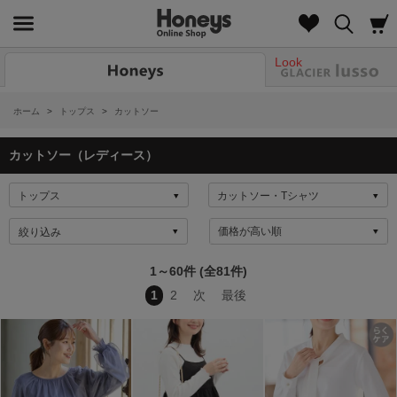
Look
ホーム
>
トップス
>
カットソー
カットソー（レディース）
絞り込み
1～60件 (全81件)
1
2
次
最後