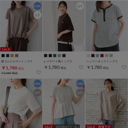
裾ゴムドルマントップス
レイヤード風トップス
ヘンリーネックトップス
￥1,780
￥1,780
￥1,780
税込
税込
税込
￥2,280
税込
WEB限定ｻｲｽﾞ[3L]