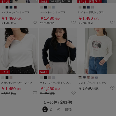
WEB限定ｻｲｽﾞ[3L]
マオスキッパートップス
ハートネックトップス
レイヤード風トップス
￥1,480
￥1,480
￥1,480
税込
税込
税込
￥1,980
税込
￥1,980
税込
￥2,480
税込
きれいめパール付Ｔシャツ
ラインストーン付トップス
フォトプリントＴシャツ
￥1,480
￥1,480
￥1,480
税込
税込
税込
￥1,980
税込
￥1,980
税込
1～60件 (全81件)
1
2
次
最後