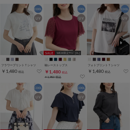
WEB限定ｻｲｽﾞ[3L]
フラワープリントＴシャツ
袖レーストップス
フォトプリントＴシャツ
￥1,480
￥1,480
￥1,480
税込
税込
税込
￥1,980
税込