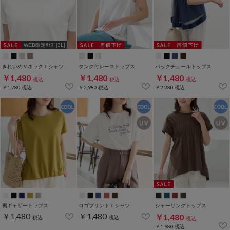
WEB限定ｻｲｽﾞ[3L]
きれいめＶネックＴシャツ
タンク付レーストップス
バックチュールトップス
￥1,480
￥1,480
￥1,480
税込
税込
税込
￥1,780
税込
￥2,980
税込
￥2,280
税込
裾ギャザートップス
ロゴプリントＴシャツ
シャーリングトップス
￥1,480
￥1,480
￥1,480
税込
税込
税込
￥1,980
税込