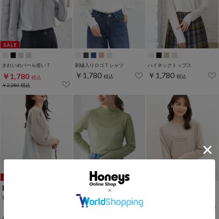
きれいめパール使いＴ
刺繍入りロゴＴシャツ
ハイネックトップス
￥1,780
￥1,780
￥1,780
税込
税込
税込
￥2,280
税込
WEB限定ｻｲｽﾞ[3L]
異素材使いトップス
ジャカードハイネック
ロゴプリントＴシャツ
￥1,680
￥1,680
￥1,780
税込
税込
税込
￥2,680
税込