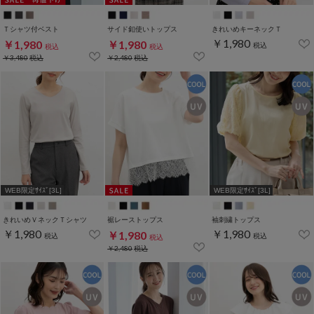
Ｔシャツ付ベスト
サイド釦使いトップス
きれいめキーネックＴ
￥1,980
￥1,980
￥1,980
税込
税込
税込
￥3,480
税込
￥2,480
税込
WEB限定ｻｲｽﾞ[3L]
WEB限定ｻｲｽﾞ[3L]
きれいめＶネックＴシャツ
裾レーストップス
袖刺繍トップス
￥1,980
￥1,980
￥1,980
税込
税込
税込
￥2,480
税込