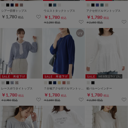
シアー切替トップス
ウエストタックトップス
アクセ付ドルマントップス
￥1,780
￥1,780
￥1,780
税込
税込
税込
￥2,280
税込
￥2,680
税込
WEB限定ｻｲｽﾞ[3L]
レースボウタイトップス
７分袖アクセ付ドルマントップス
裾バルーンインナー
￥1,780
￥1,780
￥1,780
税込
税込
税込
￥2,980
税込
￥2,680
税込
￥2,280
税込