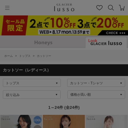
Look
ホーム
>
トップス
>
カットソー
カットソー（レディース）
絞り込み
1～24件 (全24件)