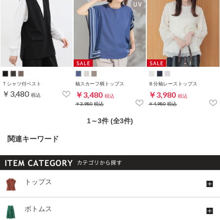
Ｔシャツ付ベスト
袖スカーフ柄トップス
８分袖レーストップス
￥3,480
￥3,480
￥3,980
税込
税込
税込
￥3,980
税込
￥4,980
税込
1～3件 (全3件)
関連キーワード
トップス
ボトムス