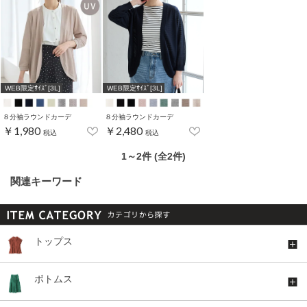
WEB限定ｻｲｽﾞ[3L]
WEB限定ｻｲｽﾞ[3L]
８分袖ラウンドカーデ
８分袖ラウンドカーデ
￥1,980
￥2,480
税込
税込
1～2件 (全2件)
関連キーワード
トップス
ボトムス