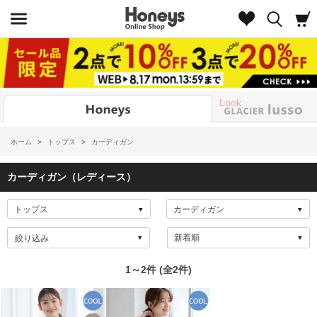
Look
ホーム
>
トップス
>
カーディガン
カーディガン（レディース）
絞り込み
1～2件 (全2件)