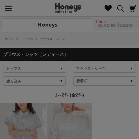
Look
ホーム
>
トップス
>
ブラウス・シャツ
ブラウス・シャツ（レディース）
絞り込み
1～2件 (全2件)