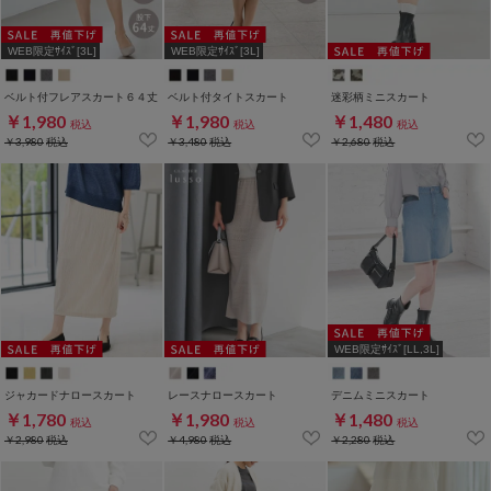
WEB限定ｻｲｽﾞ[3L]
WEB限定ｻｲｽﾞ[3L]
ベルト付フレアスカート６４丈
ベルト付タイトスカート
迷彩柄ミニスカート
￥1,980
￥1,980
￥1,480
税込
税込
税込
￥3,980
税込
￥3,480
税込
￥2,680
税込
WEB限定ｻｲｽﾞ[LL,3L]
ジャカードナロースカート
レースナロースカート
デニムミニスカート
￥1,780
￥1,980
￥1,480
税込
税込
税込
￥2,980
税込
￥4,980
税込
￥2,280
税込