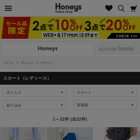
Look
ホーム
>
ボトムス
>
スカート
スカート（レディース）
絞り込み
1～22件 (全22件)