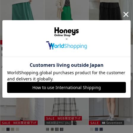
WEB限定ｶﾗｰ･ｻｲｽﾞ
裏毛Ａラインスカート
セルフカットスカート
チュールスカート
￥1,480
￥1,980
￥1,980
税込
税込
税込
￥1,980
税込
￥2,480
税込
￥3,980
税込
WEB限定ｻｲｽﾞ[3L]