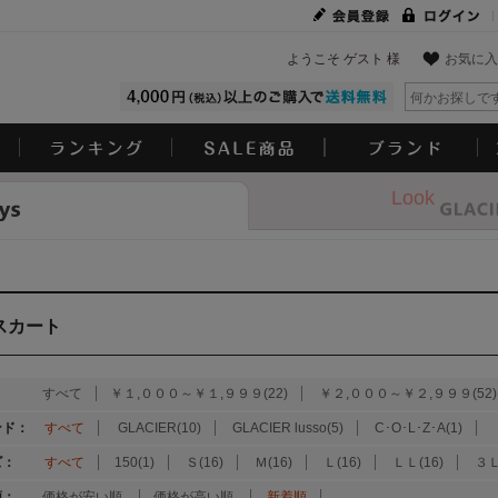
ようこそ ゲスト 様
お気に入
Look
スカート
：
すべて
￥１,０００～￥１,９９９(22)
￥２,０００～￥２,９９９(52)
ンド：
すべて
GLACIER(10)
GLACIER lusso(5)
C･O･L･Z･A(1)
ズ：
すべて
150(1)
Ｓ(16)
Ｍ(16)
Ｌ(16)
ＬＬ(16)
３Ｌ
順：
価格が安い順
価格が高い順
新着順