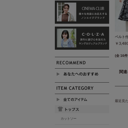
ベルト
￥3,4
(全 16件
関連
最近見
カットソー