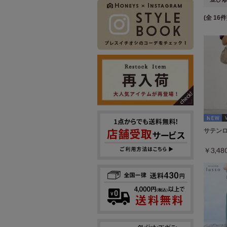
(全 16件
サテン
￥3,4