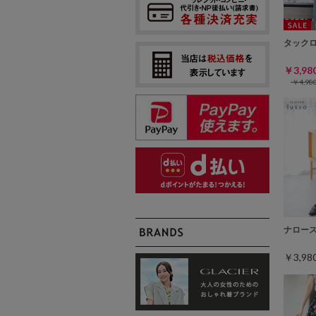
タック
￥3,9
￥4,9
ナロー
￥3,9