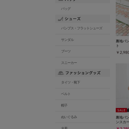
バッグ
パンプス・フラットシューズ
サンダル
裏地パ
ト
ブーツ
￥2,9
スニーカー
タイツ・靴下
ベルト
帽子
ぬいぐるみ
裏地パ
ンスカ
￥2,2
水着