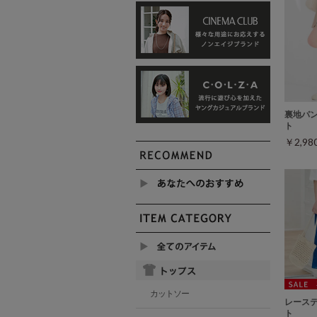
裏地パ
ト
￥2,9
カットソー
レース
ト