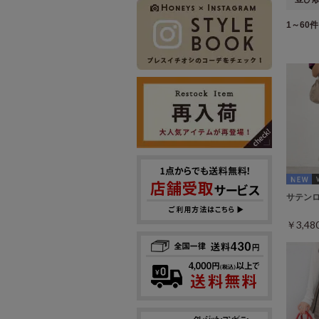
1～60件 
サテン
￥3,4