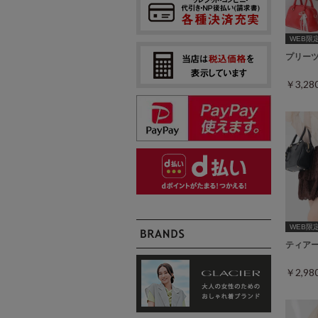
WEB限定ｻ
プリー
￥3,2
WEB限定ｻ
ティア
￥2,9