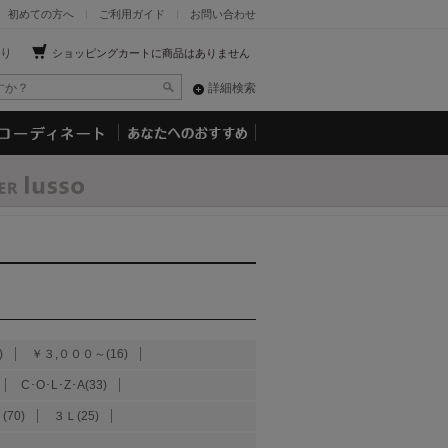
初めての方へ
ご利用ガイド
お問い合わせ
り
ショッピングカートに商品はありません
詳細検索
)
￥３,０００～(16)
C･O･L･Z･A(33)
(70)
３Ｌ(25)