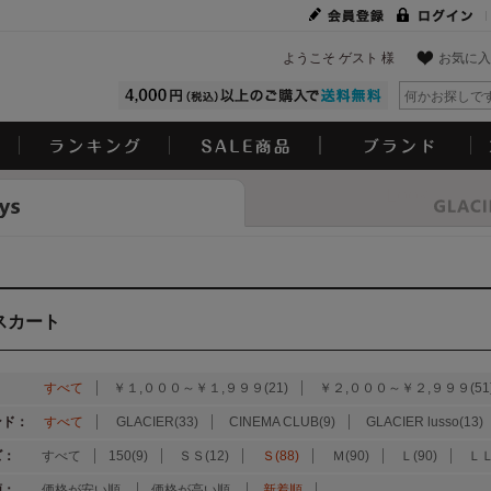
ようこそ ゲスト 様
お気に入
Look
スカート
：
すべて
￥１,０００～￥１,９９９(21)
￥２,０００～￥２,９９９(51
ンド：
すべて
GLACIER(33)
CINEMA CLUB(9)
GLACIER lusso(13)
ズ：
すべて
150(9)
ＳＳ(12)
Ｓ(88)
Ｍ(90)
Ｌ(90)
ＬＬ
順：
価格が安い順
価格が高い順
新着順