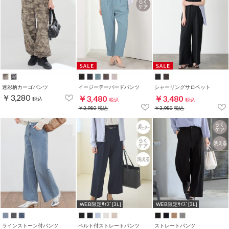
迷彩柄カーゴパンツ
イージーテーパードパンツ
シャーリングサロペット
￥3,280
￥3,480
￥3,480
税込
税込
税込
￥3,980
税込
￥3,980
税込
WEB限定ｻｲｽﾞ[3L]
WEB限定ｻｲｽﾞ[3L]
ラインストーン付パンツ
ベルト付ストレートパンツ
ストレートパンツ