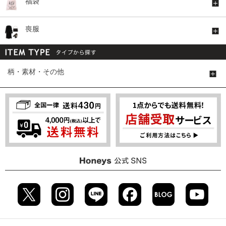
福袋
喪服
柄・素材・その他