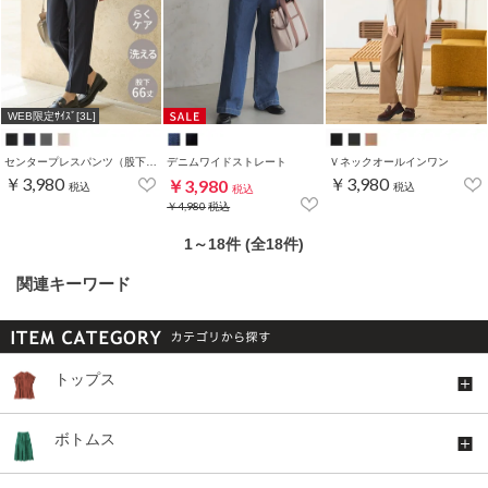
WEB限定ｻｲｽﾞ[3L]
センタープレスパンツ（股下６６ｃｍ）
デニムワイドストレート
Ｖネックオールインワン
￥3,980
￥3,980
￥3,980
税込
税込
税込
￥4,980
税込
1～18件 (全18件)
関連キーワード
トップス
ボトムス