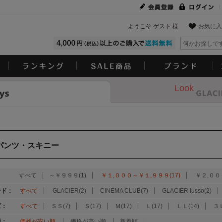
ようこそ ゲスト 様
お気に入
Look
パンツ・スキニー
：
すべて
～￥９９９(1)
￥１,０００～￥１,９９９(17)
￥２,００
ンド：
すべて
GLACIER(2)
CINEMA CLUB(7)
GLACIER lusso(2)
ズ：
すべて
ＳＳ(7)
Ｓ(17)
Ｍ(17)
Ｌ(17)
ＬＬ(14)
３Ｌ
順：
価格が安い順
価格が高い順
新着順