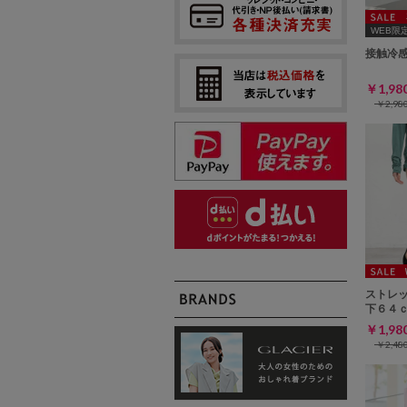
WEB限定ｻ
接触冷
￥1,9
￥2,9
ストレ
下６４
￥1,9
￥2,4