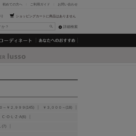
初めての方へ
ご利用ガイド
お問い合わせ
り
ショッピングカートに商品はありません
詳細検索
０～￥２,９９９(145)
￥３,０００～(18)
C･O･L･Z･A(6)
(7)