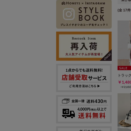
(全 17件
トラッ
￥1,4
￥2,6