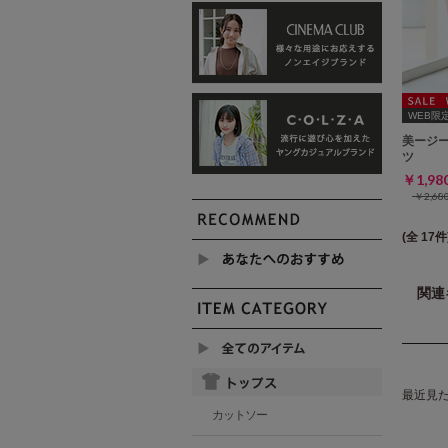
WEB限定ｻ
美ージ
ツ
￥1,9
￥2,6
(全 17件
関連
最近見
カットソー