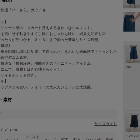
り快適『ハニさら』ガウチョ
イン】
ボリューム感の、スカート見えするきれいなシルエット。
きを気にせず動きやすく手軽におしゃれも叶い、細見え効果も◎
ぴったりが見つかる、Ｓ～３Ｌまで揃った豊富なサイズ展開。
・機能】
用量を削減し環境に配慮して作られた、きれいな表面感でさらっとした
の綿混デニム素材。
り快適な『接触冷感』機能付きの『ハニさら』アイテム。
ブルー
トゴムで、着脱もはき心地もらくらく。
両サイドポケット付き。
イル】
トップスとも合い、デイリーの大人カジュアルに大活躍。
・素材
ズ
サイズガイド
イズ（cm）
インディゴ
ウエスト
ウエスト
ヒップ
股下
股上
ワタリ幅
裾幅