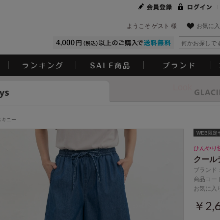
ようこそ ゲスト 様
お気に入
Look
スキニー
WEB限定サ
ひんやり
クール
ブランド
商品コード
お気に入
￥2