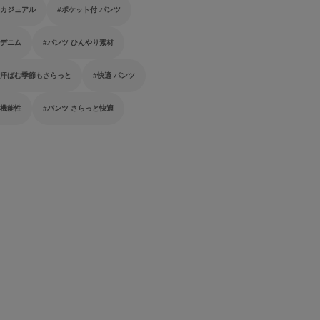
 カジュアル
ポケット付 パンツ
 デニム
パンツ ひんやり素材
 汗ばむ季節もさらっと
快適 パンツ
 機能性
パンツ さらっと快適