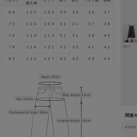
最大伸
６４
１００
１０５
５０
３０
３６
３７
７０
１０４
１０９
５１
３１
３７
３８
７４
１１０
１１５
５１
３１
３９
４０
グレー
７８
１１６
１２１
５２
３２
４１
４２
８２
１２２
１２７
５２
３２
４３
４４
Waist
74cm
Rise length
31cm
Hip
115cm
Thickness of thigh
39cm
関連
Inseam length
51cm
ウエス