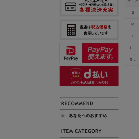
Ｓ
Ｍ
Ｌ
ＬＬ
３Ｌ