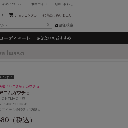
初めての方へ
ご利用ガイド
お問い合わせ
り
ショッピングカートに商品はありません
詳細検索
イズ[3L]
快適『ハニさら』ガウチョ
デニムガウチョ
：
CINEMA CLUB
 :
548072118645
りアイテム登録数：1298人
,680（税込）