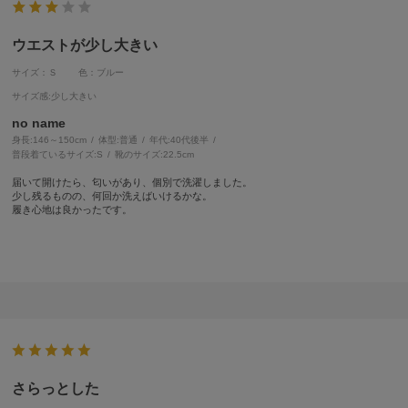
ウエストが少し大きい
サイズ：Ｓ
色：ブルー
サイズ感
:少し大きい
no name
身長:
146～150cm
体型:
普通
年代:
40代後半
普段着ているサイズ:
S
靴のサイズ:
22.5cm
届いて開けたら、匂いがあり、個別で洗濯しました。
少し残るものの、何回か洗えばいけるかな。
履き心地は良かったです。
さらっとした