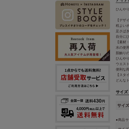
ひんや
【デザ
程よい
足さば
自分に
【素材
水の使
肌触り
ひんや
ウエス
便利な
【スタ
どんな
サイズ
サイ
●商品サ
サイズ