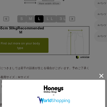
パンツ
Hem width
40cm
パンツ
Ｓ
Ｍ
Ｌ
ＬＬ
３Ｌ
パンツ
55cm 50kgRecommended
Ｍ
パンツ
Find out more on your body
type
ズにつきましては若干の誤差が生じる場合がございます。予めご了承く
。
ル着用サイズ：Ｍサイズ
スト最大伸は生地の伸び分を除く
スト部分ゴム
表地 綿 ６８％・ナイロン ３２％