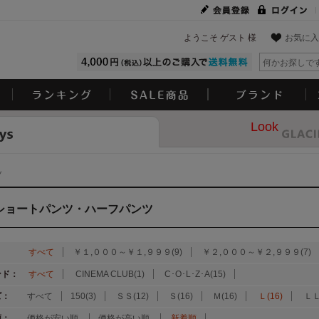
ようこそ ゲスト 様
お気に入
Look
ツ
ショートパンツ・ハーフパンツ
：
すべて
￥１,０００～￥１,９９９(9)
￥２,０００～￥２,９９９(7)
ンド：
すべて
CINEMA CLUB(1)
C･O･L･Z･A(15)
ズ：
すべて
150(3)
ＳＳ(12)
Ｓ(16)
Ｍ(16)
Ｌ(16)
ＬＬ
順：
価格が安い順
価格が高い順
新着順