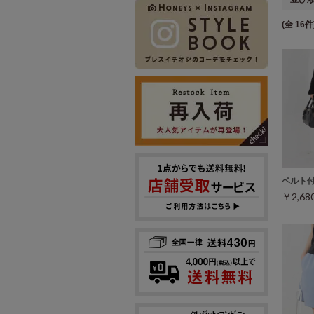
(全 16件
ベルト
￥2,6