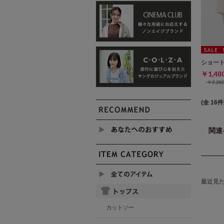
ショー
￥1,4
￥2,2
(全 16件
関連
最近見
カットソー