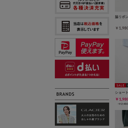
脇リボ
￥1,9
ショー
￥1,9
￥2,4