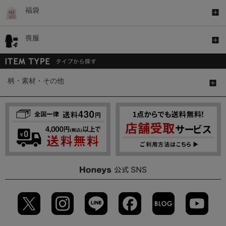
福袋
喪服
柄・素材・その他